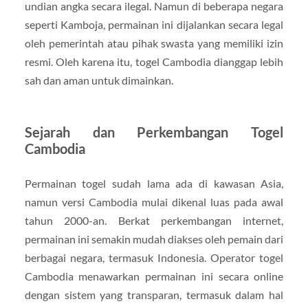
undian angka secara ilegal. Namun di beberapa negara
seperti Kamboja, permainan ini dijalankan secara legal
oleh pemerintah atau pihak swasta yang memiliki izin
resmi. Oleh karena itu, togel Cambodia dianggap lebih
sah dan aman untuk dimainkan.
Sejarah dan Perkembangan Togel
Cambodia
Permainan togel sudah lama ada di kawasan Asia,
namun versi Cambodia mulai dikenal luas pada awal
tahun 2000-an. Berkat perkembangan internet,
permainan ini semakin mudah diakses oleh pemain dari
berbagai negara, termasuk Indonesia. Operator togel
Cambodia menawarkan permainan ini secara online
dengan sistem yang transparan, termasuk dalam hal