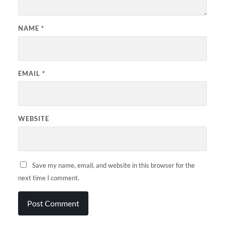
NAME
*
EMAIL
*
WEBSITE
Save my name, email, and website in this browser for the
next time I comment.