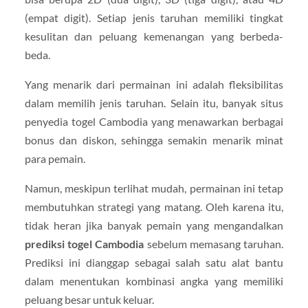
(empat digit). Setiap jenis taruhan memiliki tingkat
kesulitan dan peluang kemenangan yang berbeda-
beda.
Yang menarik dari permainan ini adalah fleksibilitas
dalam memilih jenis taruhan. Selain itu, banyak situs
penyedia togel Cambodia yang menawarkan berbagai
bonus dan diskon, sehingga semakin menarik minat
para pemain.
Namun, meskipun terlihat mudah, permainan ini tetap
membutuhkan strategi yang matang. Oleh karena itu,
tidak heran jika banyak pemain yang mengandalkan
prediksi togel Cambodia
sebelum memasang taruhan.
Prediksi ini dianggap sebagai salah satu alat bantu
dalam menentukan kombinasi angka yang memiliki
peluang besar untuk keluar.