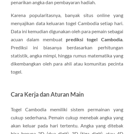
penarikan angka dan pembayaran hadiah.
Karena popularitasnya, banyak situs online yang
menyajikan data keluaran togel Cambodia setiap hari.
Data ini kemudian digunakan oleh para pemain sebagai
acuan dalam membuat
prediksi togel Cambodia
.
Prediksi ini biasanya berdasarkan perhitungan
statistik, angka mimpi, hingga rumus matematika yang
dikembangkan oleh para ahli atau komunitas pecinta
togel.
Cara Kerja dan Aturan Main
Togel Cambodia memiliki sistem permainan yang
cukup sederhana. Pemain cukup menebak angka yang
akan keluar pada hari tertentu. Angka yang ditebak
bisa berupa 2D (dua digit), 3D (tiga digit), atau 4D