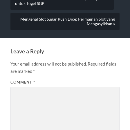
untuk Togel SGP
Mengenal Slot Sugar Rush Dice: Permainan Slot yang
Mengasyikkan »
Leave a Reply
Your email address will not be published.
Required fields
are marked
*
COMMENT
*