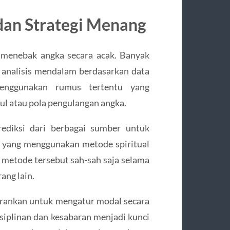
dan Strategi Menang
 menebak angka secara acak. Banyak
 analisis mendalam berdasarkan data
enggunakan rumus tertentu yang
ul atau pola pengulangan angka.
ediksi dari berbagai sumber untuk
a yang menggunakan metode spiritual
ua metode tersebut sah-sah saja selama
ang lain.
arankan untuk mengatur modal secara
isiplinan dan kesabaran menjadi kunci