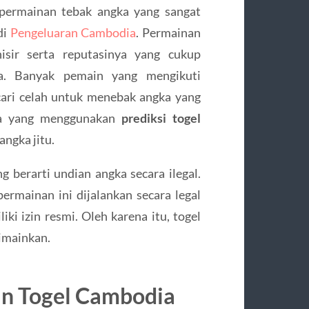
 permainan tebak angka yang sangat
di
Pengeluaran Cambodia
. Permainan
nisir serta reputasinya yang cukup
nya. Banyak pemain yang mengikuti
ncari celah untuk menebak angka yang
ula yang menggunakan
prediksi togel
ngka jitu.
ng berarti undian angka secara ilegal.
rmainan ini dijalankan secara legal
ki izin resmi. Oleh karena itu, togel
imainkan.
n Togel Cambodia