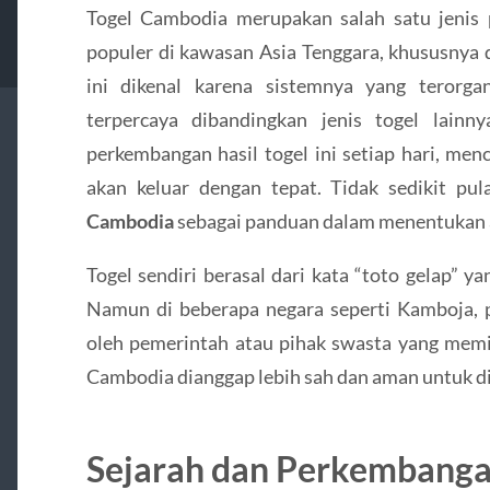
Togel Cambodia merupakan salah satu jenis
populer di kawasan Asia Tenggara, khususnya 
ini dikenal karena sistemnya yang terorga
terpercaya dibandingkan jenis togel lain
perkembangan hasil togel ini setiap hari, me
akan keluar dengan tepat. Tidak sedikit p
Cambodia
sebagai panduan dalam menentukan a
Togel sendiri berasal dari kata “toto gelap” ya
Namun di beberapa negara seperti Kamboja, pe
oleh pemerintah atau pihak swasta yang memili
Cambodia dianggap lebih sah dan aman untuk d
Sejarah dan Perkembanga