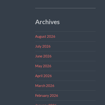
Archives
August 2026
July 2026
June 2026
May 2026
April 2026
March 2026
February 2026