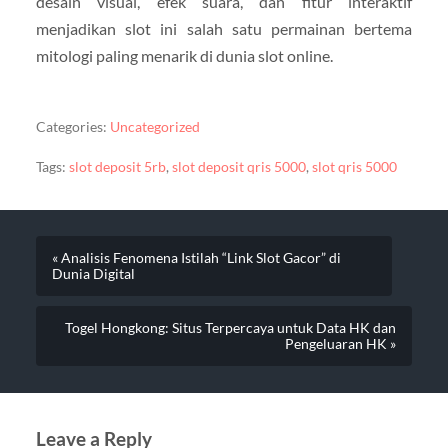
desain visual, efek suara, dan fitur interaktif
menjadikan slot ini salah satu permainan bertema
mitologi paling menarik di dunia slot online.
Categories:
Uncategorized
Tags:
slot deposit 5rb
,
slot deposit qris 5000
,
slot qris 5000
« Analisis Fenomena Istilah “Link Slot Gacor” di
Dunia Digital
Togel Hongkong: Situs Terpercaya untuk Data HK dan
Pengeluaran HK »
Leave a Reply