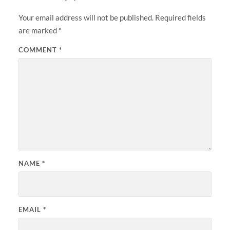
Your email address will not be published.
Required fields
are marked
*
COMMENT
*
NAME
*
EMAIL
*