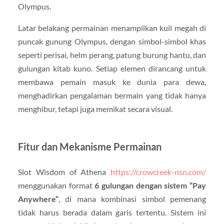
Olympus.
Latar belakang permainan menampilkan kuil megah di
puncak gunung Olympus, dengan simbol-simbol khas
seperti perisai, helm perang, patung burung hantu, dan
gulungan kitab kuno. Setiap elemen dirancang untuk
membawa pemain masuk ke dunia para dewa,
menghadirkan pengalaman bermain yang tidak hanya
menghibur, tetapi juga memikat secara visual.
Fitur dan Mekanisme Permainan
Slot Wisdom of Athena
https://crowcreek-nsn.com/
menggunakan format
6 gulungan dengan sistem “Pay
Anywhere”
, di mana kombinasi simbol pemenang
tidak harus berada dalam garis tertentu. Sistem ini