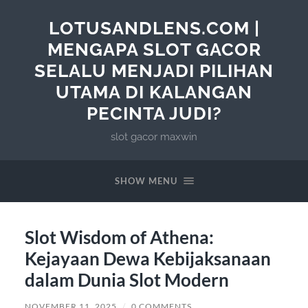
LOTUSANDLENS.COM |
MENGAPA SLOT GACOR
SELALU MENJADI PILIHAN
UTAMA DI KALANGAN
PECINTA JUDI?
slot gacor maxwin
SHOW MENU
Slot Wisdom of Athena:
Kejayaan Dewa Kebijaksanaan
dalam Dunia Slot Modern
NOVEMBER 11, 2025
/
0 COMMENTS