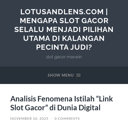
LOTUSANDLENS.COM |
MENGAPA SLOT GACOR
SELALU MENJADI PILIHAN
UTAMA DI KALANGAN
PECINTA JUDI?
slot gacor maxwin
SHOW MENU
Analisis Fenomena Istilah “Link
Slot Gacor” di Dunia Digital
NOVEMBER 10, 2025
/
0 COMMENTS