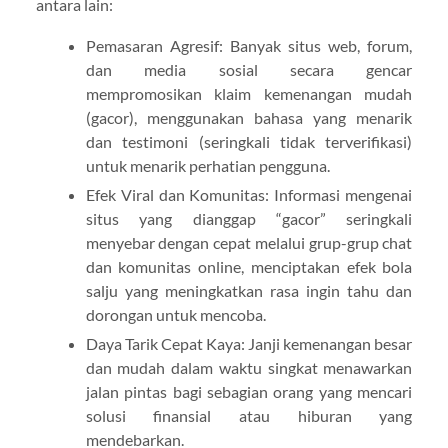
antara lain:
Pemasaran Agresif: Banyak situs web, forum,
dan media sosial secara gencar
mempromosikan klaim kemenangan mudah
(gacor), menggunakan bahasa yang menarik
dan testimoni (seringkali tidak terverifikasi)
untuk menarik perhatian pengguna.
Efek Viral dan Komunitas: Informasi mengenai
situs yang dianggap “gacor” seringkali
menyebar dengan cepat melalui grup-grup chat
dan komunitas online, menciptakan efek bola
salju yang meningkatkan rasa ingin tahu dan
dorongan untuk mencoba.
Daya Tarik Cepat Kaya: Janji kemenangan besar
dan mudah dalam waktu singkat menawarkan
jalan pintas bagi sebagian orang yang mencari
solusi finansial atau hiburan yang
mendebarkan.