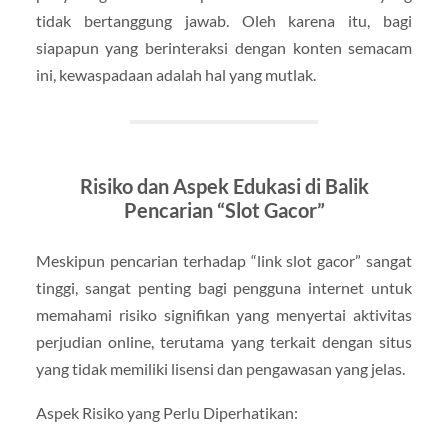
tidak bertanggung jawab. Oleh karena itu, bagi
siapapun yang berinteraksi dengan konten semacam
ini, kewaspadaan adalah hal yang mutlak.
Risiko dan Aspek Edukasi di Balik
Pencarian “Slot Gacor”
Meskipun pencarian terhadap “link slot gacor” sangat
tinggi, sangat penting bagi pengguna internet untuk
memahami risiko signifikan yang menyertai aktivitas
perjudian online, terutama yang terkait dengan situs
yang tidak memiliki lisensi dan pengawasan yang jelas.
Aspek Risiko yang Perlu Diperhatikan: