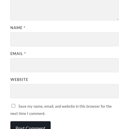
NAME
*
EMAIL
*
WEBSITE
Save my name, email, and website in this browser for the
next time I comment.