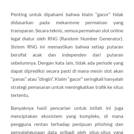
Penting untuk dipahami bahwa klaim “gacor” tidak
didasarkan pada mekanisme permainan yang
transparan. Secara teknis, semua permainan slot online
legal diatur oleh RNG (Random Number Generator).
Sistem RNG ini memastikan bahwa setiap putaran
bersifat acak dan independen dari putaran
sebelumnya. Dengan kata lain, tidak ada periode yang
dapat diprediksi secara pasti di mana mesin slot akan
“panas” atau “dingin”. Klaim “gacor” seringkali hanyalah
strategi pemasaran untuk meningkatkan trafik ke situs
tertentu.
Banyaknya hasil pencarian untuk istilah ini juga
menciptakan ekosistem yang kompleks, di mana
pengguna rentan terhadap penipuan phishing dan
penyalahgunaan data pribadi oleh situs-situs yang