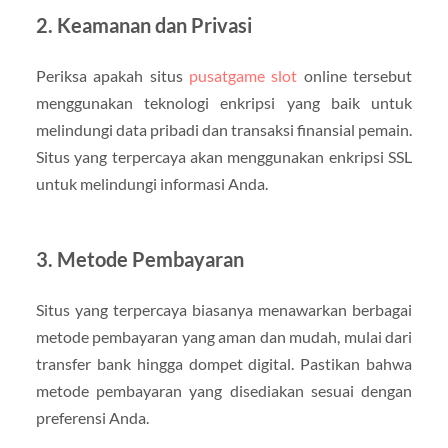
2. Keamanan dan Privasi
Periksa apakah situs
pusatgame slot
online tersebut
menggunakan teknologi enkripsi yang baik untuk
melindungi data pribadi dan transaksi finansial pemain.
Situs yang terpercaya akan menggunakan enkripsi SSL
untuk melindungi informasi Anda.
3. Metode Pembayaran
Situs yang terpercaya biasanya menawarkan berbagai
metode pembayaran yang aman dan mudah, mulai dari
transfer bank hingga dompet digital. Pastikan bahwa
metode pembayaran yang disediakan sesuai dengan
preferensi Anda.