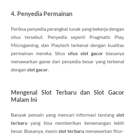
4. Penyedia Permainan
Periksa penyedia perangkat lunak yang bekerja dengan
situs tersebut. Penyedia seperti Pragmatic Play,
Microgaming, dan Playtech terkenal dengan kualitas
permainan mereka. Situs
situs slot gacor
biasanya
menawarkan game dari penyedia besar yang terkenal
dengan
slot gacor
.
Mengenal Slot Terbaru dan Slot Gacor
Malam Ini
Banyak pemain yang mencari informasi tentang
slot
terbaru
yang bisa memberikan kemenangan lebih
besar. Biasanya, mesin
slot terbaru
menawarkan fitur-