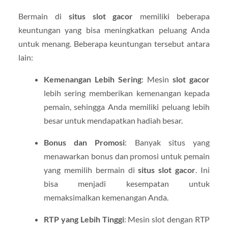
Bermain di
situs slot gacor
memiliki beberapa
keuntungan yang bisa meningkatkan peluang Anda
untuk menang. Beberapa keuntungan tersebut antara
lain:
Kemenangan Lebih Sering
: Mesin
slot gacor
lebih sering memberikan kemenangan kepada
pemain, sehingga Anda memiliki peluang lebih
besar untuk mendapatkan hadiah besar.
Bonus dan Promosi
: Banyak situs yang
menawarkan bonus dan promosi untuk pemain
yang memilih bermain di
situs slot gacor
. Ini
bisa menjadi kesempatan untuk
memaksimalkan kemenangan Anda.
RTP yang Lebih Tinggi
: Mesin slot dengan RTP