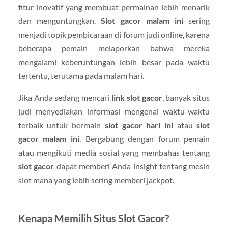
fitur inovatif yang membuat permainan lebih menarik
dan menguntungkan.
Slot gacor malam ini
sering
menjadi topik pembicaraan di forum judi online, karena
beberapa pemain melaporkan bahwa mereka
mengalami keberuntungan lebih besar pada waktu
tertentu, terutama pada malam hari.
Jika Anda sedang mencari
link slot gacor
, banyak situs
judi menyediakan informasi mengenai waktu-waktu
terbaik untuk bermain
slot gacor hari ini
atau
slot
gacor malam ini
. Bergabung dengan forum pemain
atau mengikuti media sosial yang membahas tentang
slot gacor
dapat memberi Anda insight tentang mesin
slot mana yang lebih sering memberi jackpot.
Kenapa Memilih Situs Slot Gacor?