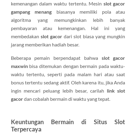
kemenangan dalam waktu tertentu. Mesin
slot gacor
gampang menang
biasanya memiliki pola atau
algoritma yang memungkinkan lebih banyak
pembayaran atau kemenangan. Hal ini yang
membedakan
slot gacor
dari slot biasa yang mungkin
jarang memberikan hadiah besar.
Beberapa pemain berpendapat bahwa
slot gacor
maxwin
bisa ditemukan dengan bermain pada waktu-
waktu tertentu, seperti pada malam hari atau saat
bonus tertentu sedang aktif. Oleh karena itu, jika Anda
ingin mencari peluang lebih besar, carilah
link slot
gacor
dan cobalah bermain di waktu yang tepat.
Keuntungan Bermain di Situs Slot
Terpercaya