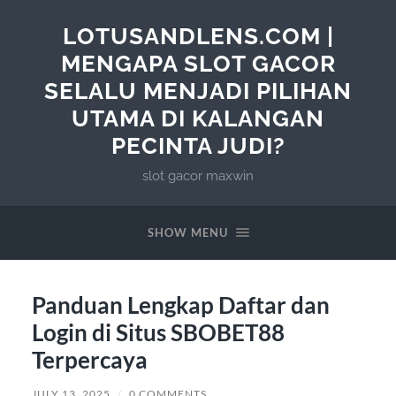
LOTUSANDLENS.COM |
MENGAPA SLOT GACOR
SELALU MENJADI PILIHAN
UTAMA DI KALANGAN
PECINTA JUDI?
slot gacor maxwin
SHOW MENU
Panduan Lengkap Daftar dan
Login di Situs SBOBET88
Terpercaya
JULY 13, 2025
/
0 COMMENTS