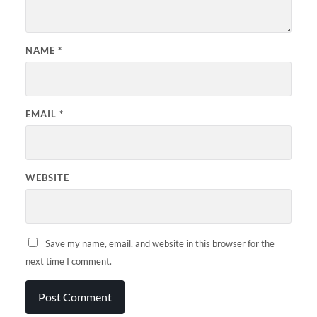
NAME
*
EMAIL
*
WEBSITE
Save my name, email, and website in this browser for the
next time I comment.