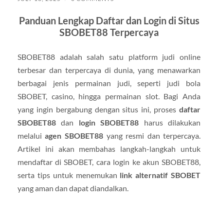
Panduan Lengkap Daftar dan Login di Situs
SBOBET88 Terpercaya
SBOBET88 adalah salah satu platform judi online
terbesar dan terpercaya di dunia, yang menawarkan
berbagai jenis permainan judi, seperti judi bola
SBOBET, casino, hingga permainan slot. Bagi Anda
yang ingin bergabung dengan situs ini, proses
daftar
SBOBET88
dan
login SBOBET88
harus dilakukan
melalui
agen SBOBET88
yang resmi dan terpercaya.
Artikel ini akan membahas langkah-langkah untuk
mendaftar di SBOBET, cara login ke akun SBOBET88,
serta tips untuk menemukan
link alternatif SBOBET
yang aman dan dapat diandalkan.