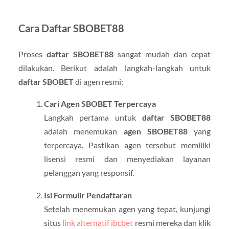
Cara Daftar SBOBET88
Proses
daftar SBOBET88
sangat mudah dan cepat
dilakukan. Berikut adalah langkah-langkah untuk
daftar SBOBET
di agen resmi:
Cari Agen SBOBET Terpercaya
Langkah pertama untuk
daftar SBOBET88
adalah menemukan
agen SBOBET88
yang
terpercaya. Pastikan agen tersebut memiliki
lisensi resmi dan menyediakan layanan
pelanggan yang responsif.
Isi Formulir Pendaftaran
Setelah menemukan agen yang tepat, kunjungi
situs
link alternatif ibcbet
resmi mereka dan klik