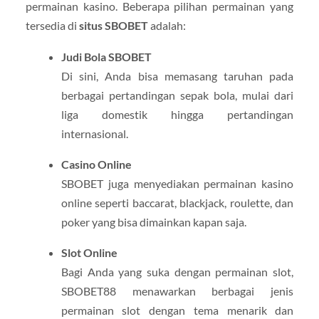
permainan kasino. Beberapa pilihan permainan yang
tersedia di
situs SBOBET
adalah:
Judi Bola SBOBET
Di sini, Anda bisa memasang taruhan pada
berbagai pertandingan sepak bola, mulai dari
liga domestik hingga pertandingan
internasional.
Casino Online
SBOBET juga menyediakan permainan kasino
online seperti baccarat, blackjack, roulette, dan
poker yang bisa dimainkan kapan saja.
Slot Online
Bagi Anda yang suka dengan permainan slot,
SBOBET88 menawarkan berbagai jenis
permainan slot dengan tema menarik dan