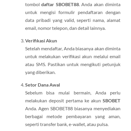
tombol
daftar SBOBET88
. Anda akan diminta
untuk mengisi formulir pendaftaran dengan
data pribadi yang valid, seperti nama, alamat
email, nomor telepon, dan detail lainnya.
Verifikasi Akun
Setelah mendaftar, Anda biasanya akan diminta
untuk melakukan verifikasi akun melalui email
atau SMS. Pastikan untuk mengikuti petunjuk
yang diberikan.
Setor Dana Awal
Sebelum bisa mulai bermain, Anda perlu
melakukan deposit pertama ke akun
SBOBET
Anda. Agen SBOBET88 biasanya menyediakan
berbagai metode pembayaran yang aman,
seperti transfer bank, e-wallet, atau pulsa.