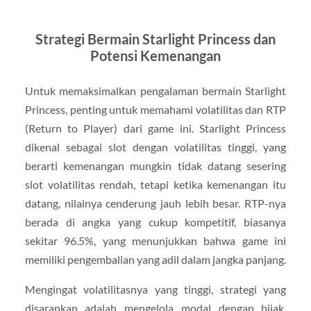
Strategi Bermain Starlight Princess dan
Potensi Kemenangan
Untuk memaksimalkan pengalaman bermain Starlight
Princess, penting untuk memahami volatilitas dan RTP
(Return to Player) dari game ini. Starlight Princess
dikenal sebagai slot dengan volatilitas tinggi, yang
berarti kemenangan mungkin tidak datang sesering
slot volatilitas rendah, tetapi ketika kemenangan itu
datang, nilainya cenderung jauh lebih besar. RTP-nya
berada di angka yang cukup kompetitif, biasanya
sekitar 96.5%, yang menunjukkan bahwa game ini
memiliki pengembalian yang adil dalam jangka panjang.
Mengingat volatilitasnya yang tinggi, strategi yang
disarankan adalah mengelola modal dengan bijak.