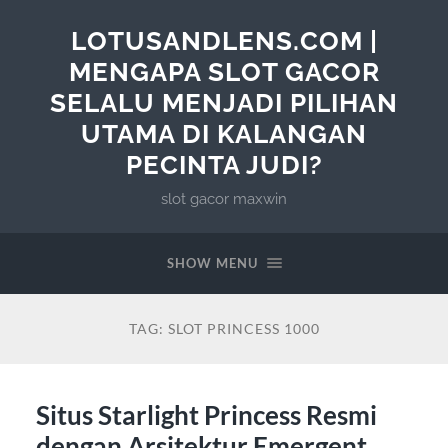
LOTUSANDLENS.COM |
MENGAPA SLOT GACOR
SELALU MENJADI PILIHAN
UTAMA DI KALANGAN
PECINTA JUDI?
slot gacor maxwin
SHOW MENU
TAG:
SLOT PRINCESS 1000
Situs Starlight Princess Resmi
dengan Arsitektur Emergent