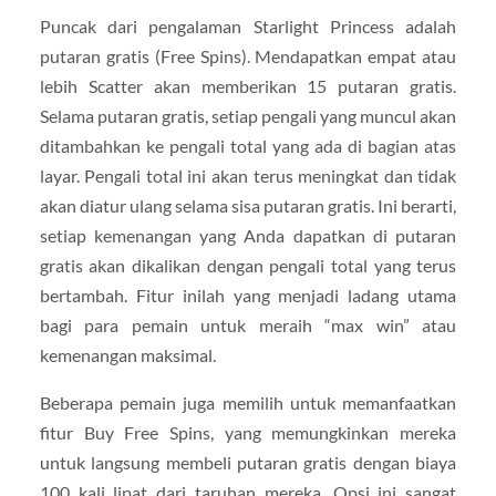
Puncak dari pengalaman Starlight Princess adalah
putaran gratis (Free Spins). Mendapatkan empat atau
lebih Scatter akan memberikan 15 putaran gratis.
Selama putaran gratis, setiap pengali yang muncul akan
ditambahkan ke pengali total yang ada di bagian atas
layar. Pengali total ini akan terus meningkat dan tidak
akan diatur ulang selama sisa putaran gratis. Ini berarti,
setiap kemenangan yang Anda dapatkan di putaran
gratis akan dikalikan dengan pengali total yang terus
bertambah. Fitur inilah yang menjadi ladang utama
bagi para pemain untuk meraih “max win” atau
kemenangan maksimal.
Beberapa pemain juga memilih untuk memanfaatkan
fitur Buy Free Spins, yang memungkinkan mereka
untuk langsung membeli putaran gratis dengan biaya
100 kali lipat dari taruhan mereka. Opsi ini sangat