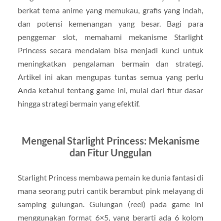
berkat tema anime yang memukau, grafis yang indah,
dan potensi kemenangan yang besar. Bagi para
penggemar slot, memahami mekanisme Starlight
Princess secara mendalam bisa menjadi kunci untuk
meningkatkan pengalaman bermain dan strategi.
Artikel ini akan mengupas tuntas semua yang perlu
Anda ketahui tentang game ini, mulai dari fitur dasar
hingga strategi bermain yang efektif.
Mengenal Starlight Princess: Mekanisme
dan Fitur Unggulan
Starlight Princess membawa pemain ke dunia fantasi di
mana seorang putri cantik berambut pink melayang di
samping gulungan. Gulungan (reel) pada game ini
menggunakan format 6×5, yang berarti ada 6 kolom