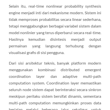
Selain itu, real-time nonlinear probability synthesis
engine menjadi inti dari mekanisme modern. Sistem ini
tidak memproses probabilitas secara linear sederhana,
tetapi menggabungkan berbagai variabel sistem dalam
model nonlinier yang terus diperbarui secara real-time.
Hasilnya kemudian disintesis menjadi output
permainan yang langsung terhubung dengan
visualisasi grafis di sisi pengguna.
Dari sisi arsitektur teknis, banyak platform modern
menggunakan kombinasi distributed emergent
coordination layer dan adaptive multi-path
computation system. Coordination layer memastikan
seluruh node sistem dapat berinteraksi secara sinkron
meskipun perilaku sistem bersifat dinamis, sementara
multi-path computation memungkinkan proses data
berjalan melalui beberapa jalur sekaligus untuk