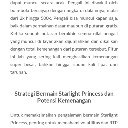
dapat muncul secara acak. Pengali ini diwakili oleh
bola-bola bersayap dengan angka di dalamnya, mulai
dari 2x hingga 500x. Pengali bisa muncul kapan saja,
baik dalam permainan dasar maupun di putaran gratis.
Ketika sebuah putaran berakhir, semua nilai pengali
yang muncul di layar akan dijumlahkan dan dikalikan
dengan total kemenangan dari putaran tersebut. Fitur
ini lah yang sering kali menghasilkan kemenangan
super besar, bahkan hingga ribuan kali lipat dari
taruhan.
Strategi Bermain Starlight Princess dan
Potensi Kemenangan
Untuk memaksimalkan pengalaman bermain Starlight
Princess, penting untuk memahami volatilitas dan RTP