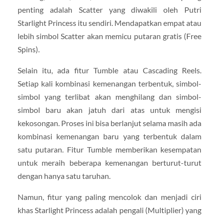
penting adalah Scatter yang diwakili oleh Putri
Starlight Princess itu sendiri. Mendapatkan empat atau
lebih simbol Scatter akan memicu putaran gratis (Free
Spins).
Selain itu, ada fitur Tumble atau Cascading Reels.
Setiap kali kombinasi kemenangan terbentuk, simbol-
simbol yang terlibat akan menghilang dan simbol-
simbol baru akan jatuh dari atas untuk mengisi
kekosongan. Proses ini bisa berlanjut selama masih ada
kombinasi kemenangan baru yang terbentuk dalam
satu putaran. Fitur Tumble memberikan kesempatan
untuk meraih beberapa kemenangan berturut-turut
dengan hanya satu taruhan.
Namun, fitur yang paling mencolok dan menjadi ciri
khas Starlight Princess adalah pengali (Multiplier) yang