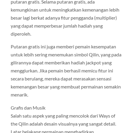
putaran gratis. Selama putaran gratis, ada
kemungkinan untuk meningkatkan kemenangan lebih
besar lagi berkat adanya fitur pengganda (multiplier)
yang dapat memperbesar jumlah hadiah yang
diperoleh.
Putaran gratis ini juga memberi pemain kesempatan
untuk lebih sering menemukan simbol Qilin, yang pada
gilirannya dapat memberikan hadiah jackpot yang
menggiurkan. Jika pemain berhasil memicu fitur ini
secara berulang, mereka dapat merasakan sensasi
kemenangan besar yang membuat permainan semakin
menarik.
Grafis dan Musik
Salah satu aspek yang paling mencolok dari Ways of
the Qilin adalah desain visualnya yang sangat detail.
Latar belakang permainan menghadirkan