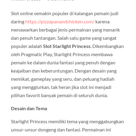
Slot online semakin populer di kalangan pemain judi
daring
https://pizzapanandchicken.com/
karena
menawarkan berbagai jenis permainan yang menarik
dan penuh tantangan. Salah satu game yang sangat
populer adalah
Slot Starlight Princess
. Dikembangkan
oleh Pragmatic Play, Starlight Princess membawa
pemain ke dalam dunia fantasi yang penuh dengan
keajaiban dan keberuntungan. Dengan desain yang
memikat, gameplay yang seru, dan peluang hadiah
yang menggiurkan, tak heran jika slot ini menjadi
pilihan favorit banyak pemain di seluruh dunia.
Desain dan Tema
Starlight Princess memiliki tema yang menggabungkan
unsur-unsur dongeng dan fantasi. Permainan ini