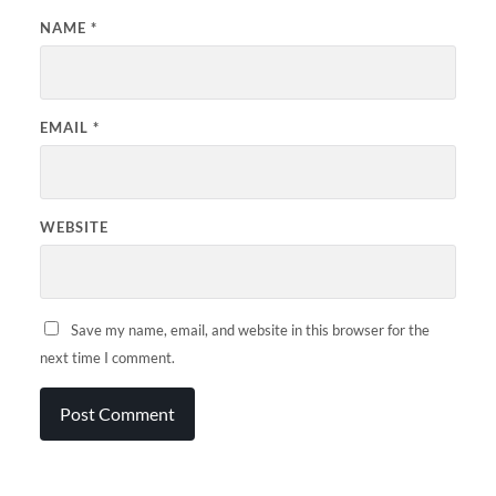
NAME
*
EMAIL
*
WEBSITE
Save my name, email, and website in this browser for the
next time I comment.