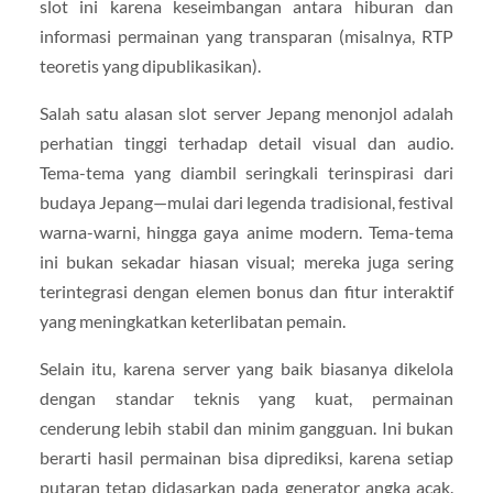
slot ini karena keseimbangan antara hiburan dan
informasi permainan yang transparan (misalnya, RTP
teoretis yang dipublikasikan).
Salah satu alasan slot server Jepang menonjol adalah
perhatian tinggi terhadap detail visual dan audio.
Tema-tema yang diambil seringkali terinspirasi dari
budaya Jepang—mulai dari legenda tradisional, festival
warna-warni, hingga gaya anime modern. Tema-tema
ini bukan sekadar hiasan visual; mereka juga sering
terintegrasi dengan elemen bonus dan fitur interaktif
yang meningkatkan keterlibatan pemain.
Selain itu, karena server yang baik biasanya dikelola
dengan standar teknis yang kuat, permainan
cenderung lebih stabil dan minim gangguan. Ini bukan
berarti hasil permainan bisa diprediksi, karena setiap
putaran tetap didasarkan pada generator angka acak.