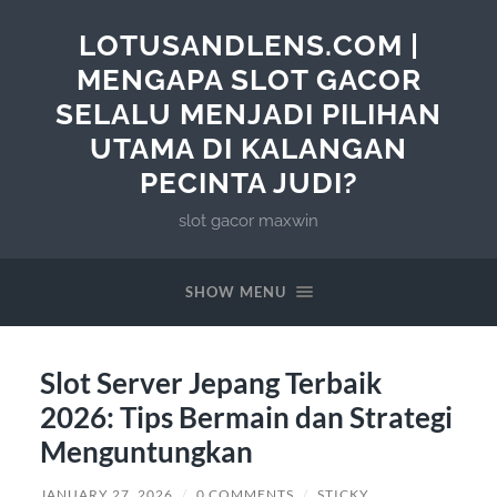
LOTUSANDLENS.COM |
MENGAPA SLOT GACOR
SELALU MENJADI PILIHAN
UTAMA DI KALANGAN
PECINTA JUDI?
slot gacor maxwin
SHOW MENU
Slot Server Jepang Terbaik
2026: Tips Bermain dan Strategi
Menguntungkan
JANUARY 27, 2026
/
0 COMMENTS
/
STICKY