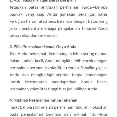
Tetapkan batas anggaran permainan Anda—berapa
banyak yang siap Anda gunakan sekaligus batas
kerugian harian atau sesi. Bermain dengan batas yang
jelas membantu menjaga pengalaman hiburan Anda
tetap sehat dan terkontrol.
3. Pilih Permainan Sesuai Gaya Anda
Jika Anda menikmati kemenangan lebih sering namun
dalam jumlah kecil, Anda mungkin lebih cocok dengan
permainan bermodal volatilitas rendah. Sebaliknya, jika
Anda siap menghadapi periode tanpa kemenangan
untuk kesempatan mendapatkan bonus besar,
permainan volatilitas tinggi bisa jadi pilihan Anda.
4. Nikmati Permainan Tanpa Tekanan
Ingat bahwa slot adalah permainan hiburan. Fokuskan
pada pengalaman bermain dan nikmati fitur-fitur