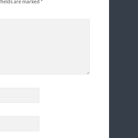
fields are marked
*