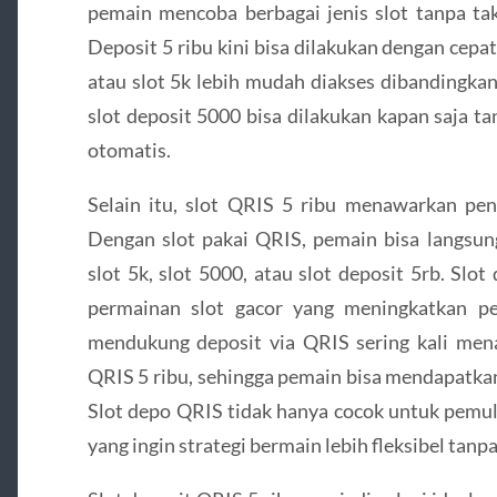
pemain mencoba berbagai jenis slot tanpa tak
Deposit 5 ribu kini bisa dilakukan dengan cepa
atau slot 5k lebih mudah diakses dibandingkan
slot deposit 5000 bisa dilakukan kapan saja t
otomatis.
Selain itu, slot QRIS 5 ribu menawarkan pen
Dengan slot pakai QRIS, pemain bisa langsun
slot 5k, slot 5000, atau slot deposit 5rb. Sl
permainan slot gacor yang meningkatkan pe
mendukung deposit via QRIS sering kali men
QRIS 5 ribu, sehingga pemain bisa mendapatka
Slot depo QRIS tidak hanya cocok untuk pemul
yang ingin strategi bermain lebih fleksibel tan