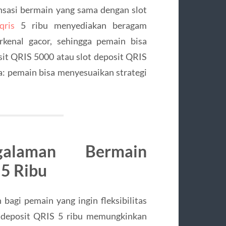
asi bermain yang sama dengan slot
qris
5 ribu menyediakan beragam
rkenal gacor, sehingga pemain bisa
sit QRIS 5000 atau slot deposit QRIS
ya: pemain bisa menyesuaikan strategi
galaman Bermain
 5 Ribu
agi pemain yang ingin fleksibilitas
ot deposit QRIS 5 ribu memungkinkan