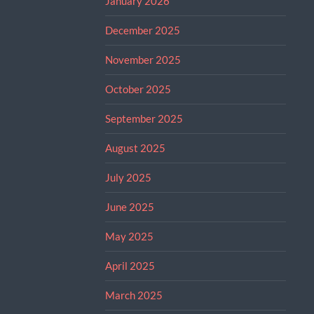
January 2026
December 2025
November 2025
October 2025
September 2025
August 2025
July 2025
June 2025
May 2025
April 2025
March 2025