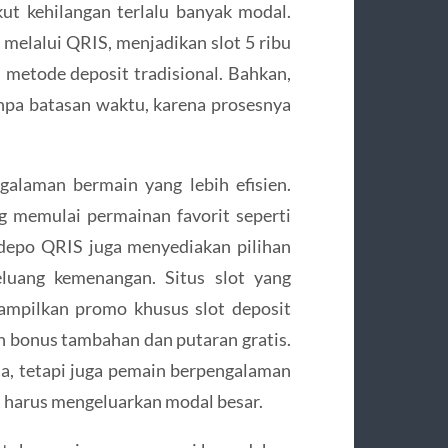
ut kehilangan terlalu banyak modal.
t melalui QRIS, menjadikan slot 5 ribu
 metode deposit tradisional. Bahkan,
anpa batasan waktu, karena prosesnya
galaman bermain yang lebih efisien.
g memulai permainan favorit seperti
ot depo QRIS juga menyediakan pilihan
luang kemenangan. Situs slot yang
ampilkan promo khusus slot deposit
n bonus tambahan dan putaran gratis.
a, tetapi juga pemain berpengalaman
pa harus mengeluarkan modal besar.