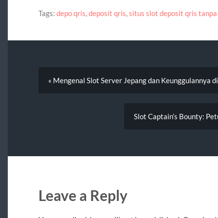
Tags:
depo qris
,
deposit qris
,
situs slot deposit qris tanp
« Mengenal Slot Server Jepang dan Keunggulannya di
Slot Captain’s Bounty: Pe
Leave a Reply