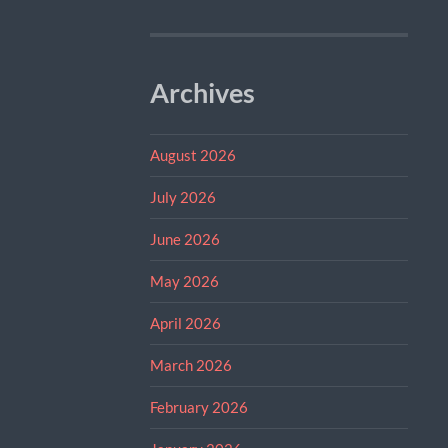
Archives
August 2026
July 2026
June 2026
May 2026
April 2026
March 2026
February 2026