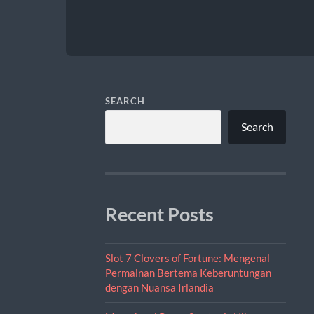
SEARCH
Search
Recent Posts
Slot 7 Clovers of Fortune: Mengenal
Permainan Bertema Keberuntungan
dengan Nuansa Irlandia