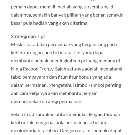
pemain dapat memilih hadiah yang tersembunyi di
dalamnya, semakin banyak pilihan yang benar, semakin
besar pula hadiah yang akan diterima.
Strategi dan Tips
Meski slot adalah permainan yang bergantung pada
keberuntungan, ada beberapa tips yang dapat
membantu pemain meningkatkan peluang menang di
Ninja Racoon Frenzy. Salah satunya adalah memahami
tabel pembayaran dan fitur-fitur bonus yang ada
dalam permainan. Mengetahui simbol-simbol penting
dan cara kerjanya akan membantu pemain
merencanakan strategi permainan.
Selain itu, disarankan untuk memulai dengan taruhan
kecil untuk mengenal pola permainan sebelum
meningkatkan taruhan. Dengan cara ini, pemain dapat