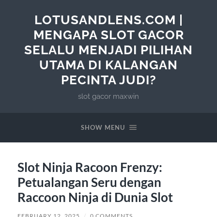
LOTUSANDLENS.COM |
MENGAPA SLOT GACOR
SELALU MENJADI PILIHAN
UTAMA DI KALANGAN
PECINTA JUDI?
slot gacor maxwin
SHOW MENU
Slot Ninja Racoon Frenzy:
Petualangan Seru dengan
Raccoon Ninja di Dunia Slot
FEBRUARY 12, 2025
/
0 COMMENTS