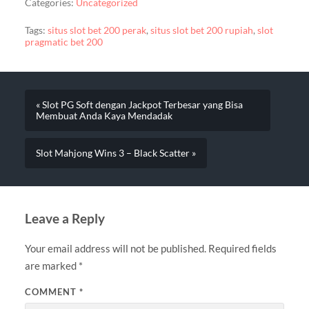
Categories:
Uncategorized
Tags:
situs slot bet 200 perak
,
situs slot bet 200 rupiah
,
slot
pragmatic bet 200
« Slot PG Soft dengan Jackpot Terbesar yang Bisa
Membuat Anda Kaya Mendadak
Slot Mahjong Wins 3 – Black Scatter »
Leave a Reply
Your email address will not be published.
Required fields
are marked
*
COMMENT
*