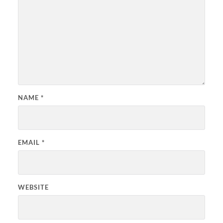
NAME
*
EMAIL
*
WEBSITE