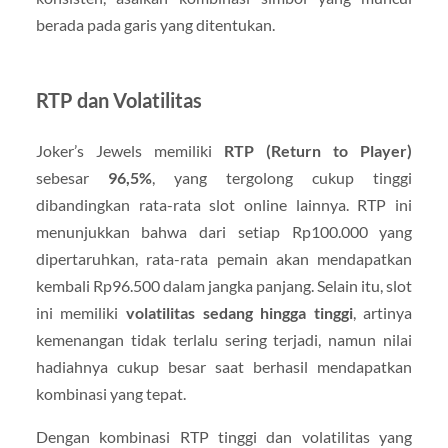
berada pada garis yang ditentukan.
RTP dan Volatilitas
Joker’s Jewels memiliki
RTP (Return to Player)
sebesar
96,5%
, yang tergolong cukup tinggi
dibandingkan rata-rata slot online lainnya. RTP ini
menunjukkan bahwa dari setiap Rp100.000 yang
dipertaruhkan, rata-rata pemain akan mendapatkan
kembali Rp96.500 dalam jangka panjang. Selain itu, slot
ini memiliki
volatilitas sedang hingga tinggi
, artinya
kemenangan tidak terlalu sering terjadi, namun nilai
hadiahnya cukup besar saat berhasil mendapatkan
kombinasi yang tepat.
Dengan kombinasi RTP tinggi dan volatilitas yang