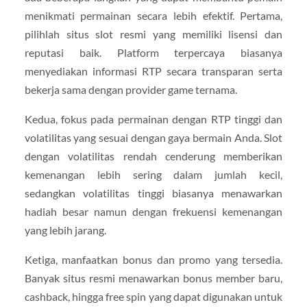
menikmati permainan secara lebih efektif. Pertama,
pilihlah situs slot resmi yang memiliki lisensi dan
reputasi baik. Platform terpercaya biasanya
menyediakan informasi RTP secara transparan serta
bekerja sama dengan provider game ternama.
Kedua, fokus pada permainan dengan RTP tinggi dan
volatilitas yang sesuai dengan gaya bermain Anda. Slot
dengan volatilitas rendah cenderung memberikan
kemenangan lebih sering dalam jumlah kecil,
sedangkan volatilitas tinggi biasanya menawarkan
hadiah besar namun dengan frekuensi kemenangan
yang lebih jarang.
Ketiga, manfaatkan bonus dan promo yang tersedia.
Banyak situs resmi menawarkan bonus member baru,
cashback, hingga free spin yang dapat digunakan untuk