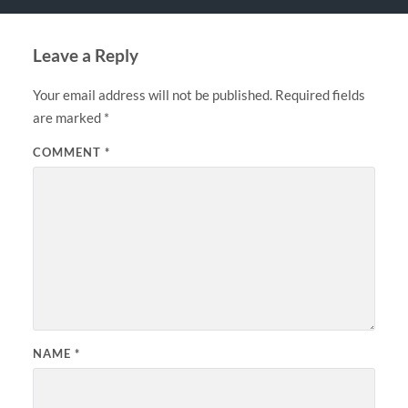
Leave a Reply
Your email address will not be published.
Required fields
are marked
*
COMMENT
*
NAME
*