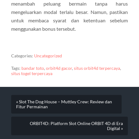
menambah peluang bermain tanpa harus
mengeluarkan modal terlalu besar. Namun, pastikan
untuk membaca syarat dan ketentuan sebelum
menggunakan bonus tersebut.
Categories:
Uncategorized
Tags:
bandar toto
,
orbit4d gacor
,
situs orbit4d terpercaya
,
situs togel terpercaya
« Slot The Dog House – Muttley Crew: Review dan
Fitur Permainan
ORBIT4D: Platform Slot Online ORBIT 4D di Era
Digital »