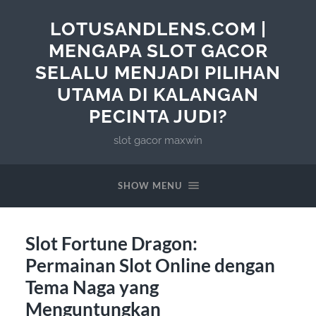
LOTUSANDLENS.COM |
MENGAPA SLOT GACOR
SELALU MENJADI PILIHAN
UTAMA DI KALANGAN
PECINTA JUDI?
slot gacor maxwin
SHOW MENU
Slot Fortune Dragon:
Permainan Slot Online dengan
Tema Naga yang
Menguntungkan