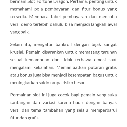
bermain Slot Fortune Dragon. Pertama, penting untuk
memahami pola pembayaran dan fitur bonus yang
tersedia. Membaca tabel pembayaran dan mencoba
versi demo terlebih dahulu bisa menjadi langkah awal
yang baik.
Selain itu, mengatur bankroll dengan bijak sangat
krusial. Pemain disarankan untuk memasang taruhan
sesuai kemampuan dan tidak terbawa emosi saat
mengalami kekalahan. Memanfaatkan putaran gratis
atau bonus juga bisa menjadi kesempatan bagus untuk
meningkatkan saldo tanpa risiko besar.
Permainan slot ini juga cocok bagi pemain yang suka
tantangan dan variasi karena hadir dengan banyak
versi dan tema tambahan yang selalu memperbarui
fitur dan grafis.