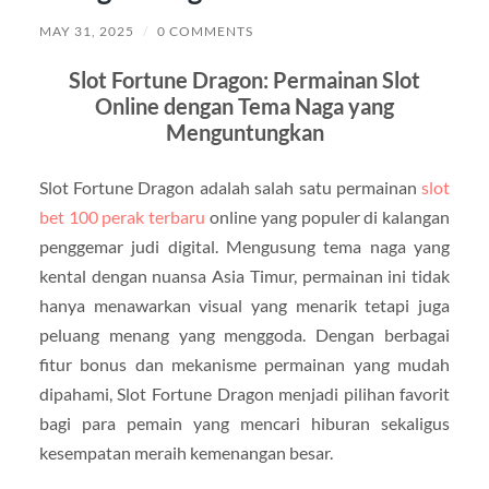
MAY 31, 2025
/
0 COMMENTS
Slot Fortune Dragon: Permainan Slot
Online dengan Tema Naga yang
Menguntungkan
Slot Fortune Dragon adalah salah satu permainan
slot
bet 100 perak terbaru
online yang populer di kalangan
penggemar judi digital. Mengusung tema naga yang
kental dengan nuansa Asia Timur, permainan ini tidak
hanya menawarkan visual yang menarik tetapi juga
peluang menang yang menggoda. Dengan berbagai
fitur bonus dan mekanisme permainan yang mudah
dipahami, Slot Fortune Dragon menjadi pilihan favorit
bagi para pemain yang mencari hiburan sekaligus
kesempatan meraih kemenangan besar.