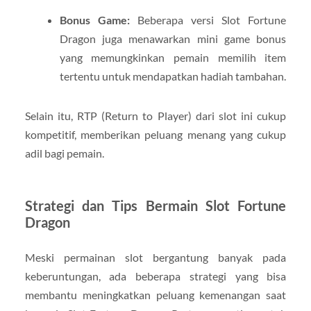
Bonus Game:
Beberapa versi Slot Fortune
Dragon juga menawarkan mini game bonus
yang memungkinkan pemain memilih item
tertentu untuk mendapatkan hadiah tambahan.
Selain itu, RTP (Return to Player) dari slot ini cukup
kompetitif, memberikan peluang menang yang cukup
adil bagi pemain.
Strategi dan Tips Bermain Slot Fortune
Dragon
Meski permainan slot bergantung banyak pada
keberuntungan, ada beberapa strategi yang bisa
membantu meningkatkan peluang kemenangan saat