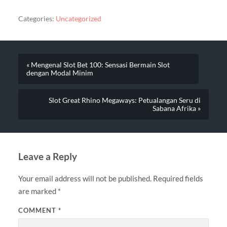
Categories:
Uncategorized
« Mengenal Slot Bet 100: Sensasi Bermain Slot
dengan Modal Minim
Slot Great Rhino Megaways: Petualangan Seru di
Sabana Afrika »
Leave a Reply
Your email address will not be published.
Required fields
are marked
*
COMMENT
*