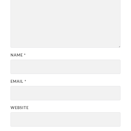
NAME
*
EMAIL
*
WEBSITE