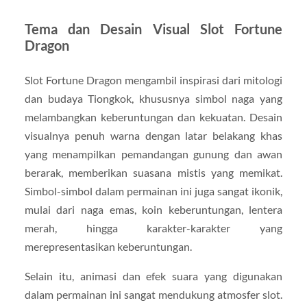
Tema dan Desain Visual Slot Fortune
Dragon
Slot Fortune Dragon mengambil inspirasi dari mitologi
dan budaya Tiongkok, khususnya simbol naga yang
melambangkan keberuntungan dan kekuatan. Desain
visualnya penuh warna dengan latar belakang khas
yang menampilkan pemandangan gunung dan awan
berarak, memberikan suasana mistis yang memikat.
Simbol-simbol dalam permainan ini juga sangat ikonik,
mulai dari naga emas, koin keberuntungan, lentera
merah, hingga karakter-karakter yang
merepresentasikan keberuntungan.
Selain itu, animasi dan efek suara yang digunakan
dalam permainan ini sangat mendukung atmosfer slot.