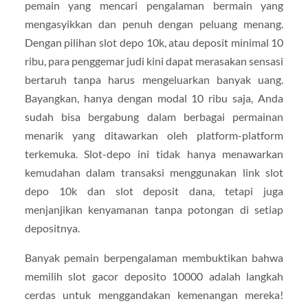
pemain yang mencari pengalaman bermain yang
mengasyikkan dan penuh dengan peluang menang.
Dengan pilihan slot depo 10k, atau deposit minimal 10
ribu, para penggemar judi kini dapat merasakan sensasi
bertaruh tanpa harus mengeluarkan banyak uang.
Bayangkan, hanya dengan modal 10 ribu saja, Anda
sudah bisa bergabung dalam berbagai permainan
menarik yang ditawarkan oleh platform-platform
terkemuka. Slot-depo ini tidak hanya menawarkan
kemudahan dalam transaksi menggunakan link slot
depo 10k dan slot deposit dana, tetapi juga
menjanjikan kenyamanan tanpa potongan di setiap
depositnya.
Banyak pemain berpengalaman membuktikan bahwa
memilih slot gacor deposito 10000 adalah langkah
cerdas untuk menggandakan kemenangan mereka!