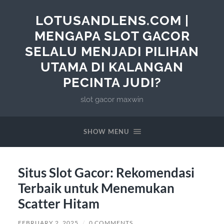
LOTUSANDLENS.COM |
MENGAPA SLOT GACOR
SELALU MENJADI PILIHAN
UTAMA DI KALANGAN
PECINTA JUDI?
slot gacor maxwin
SHOW MENU
Situs Slot Gacor: Rekomendasi
Terbaik untuk Menemukan
Scatter Hitam
FEBRUARY 2, 2025
/
0 COMMENTS