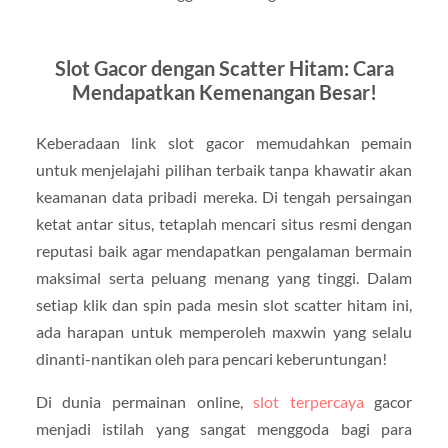
Slot Gacor dengan Scatter Hitam: Cara
Mendapatkan Kemenangan Besar!
Keberadaan link slot gacor memudahkan pemain
untuk menjelajahi pilihan terbaik tanpa khawatir akan
keamanan data pribadi mereka. Di tengah persaingan
ketat antar situs, tetaplah mencari situs resmi dengan
reputasi baik agar mendapatkan pengalaman bermain
maksimal serta peluang menang yang tinggi. Dalam
setiap klik dan spin pada mesin slot scatter hitam ini,
ada harapan untuk memperoleh maxwin yang selalu
dinanti-nantikan oleh para pencari keberuntungan!
Di dunia permainan online,
slot terpercaya
gacor
menjadi istilah yang sangat menggoda bagi para