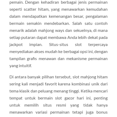
pemain. Dengan kehadiran berbagai jenis permainan
seperti scatter hitam, yang menawarkan kemudahan
dalam mendapatkan kemenangan besar, pengalaman
bermain semakin mendebarkan. Salah satu contoh
menarik adalah mahjong ways dan sekuelnya, di mana
setiap putaran dapat membawa Anda lebih dekat pada
jackpot impian. Situs-situs slot terpercaya
menyediakan akses mudah ke berbagai opsi ini, dengan
tampilan grafis menawan dan mekanisme permainan
yang intuitif.
Di antara banyak pilihan tersebut, slot mahjong hitam
sering kali menjadi favorit karena kombinasi unik dari
tema klasik dan peluang menang tinggi. Ketika mencari
tempat untuk bermain slot gacor hari ini, penting
untuk memilih situs resmi yang tidak hanya
menawarkan variasi permainan tetapi juga bonus