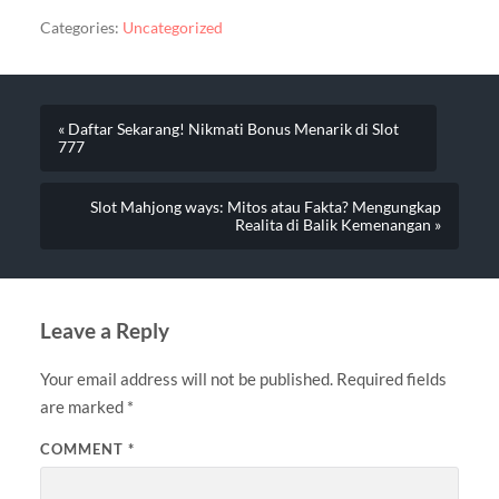
Categories:
Uncategorized
« Daftar Sekarang! Nikmati Bonus Menarik di Slot
777
Slot Mahjong ways: Mitos atau Fakta? Mengungkap
Realita di Balik Kemenangan »
Leave a Reply
Your email address will not be published.
Required fields
are marked
*
COMMENT
*