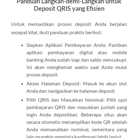
Panduan Langkah-demi-Langkah untuk
Deposit QRIS yang Efisien
Untuk memastikan proses deposit Anda berjalan
secepat kilat, ikuti panduan praktis berikut:
Siapkan Aplikasi Pembayaran Anda: Pastikan
aplikasi pembayaran digital atau mobile
banking Anda sudah siap dan saldo mencukupi.
Ini akan menghemat waktu saat Anda mulai
proses deposit.
Akses Halaman Deposit: Masuk ke akun slot
Anda dan navigasikan ke halaman deposit.
Pilih QRIS dan Masukkan Nominal: Pilih opsi
pembayaran QRIS dan masukkan jumlah yang
ingin Anda depositkan. Beberapa situs akan
secara otomatis menampilkan kode QR setelah
Anda memasukkan nominal, sementara yang
lain mungkin meminta konfirmasi lebih lanjut.