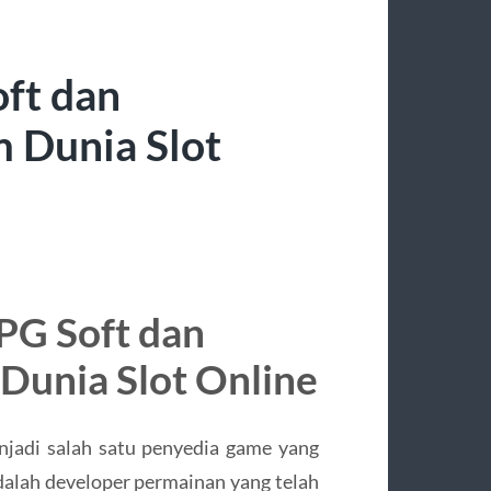
ft dan
 Dunia Slot
PG Soft dan
Dunia Slot Online
njadi salah satu penyedia game yang
adalah developer permainan yang telah