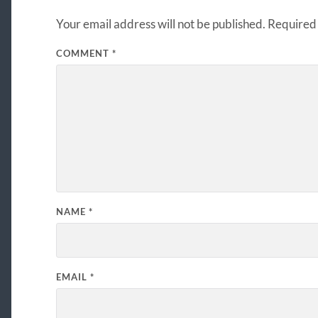
Your email address will not be published.
Required 
COMMENT
*
NAME
*
EMAIL
*