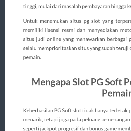
tinggi, mulai dari masalah pembayaran hingga k
Untuk menemukan situs pg slot yang terperc
memiliki lisensi resmi dan menyediakan me
situs judi online yang menawarkan berbagai 
selalu memprioritaskan situs yang sudah teruji 
pemain.
Mengapa Slot PG Soft P
Pemai
Keberhasilan PG Soft slot tidak hanya terletak 
menarik, tetapi juga pada peluang kemenangan y
seperti jackpot progresif dan bonus game memb