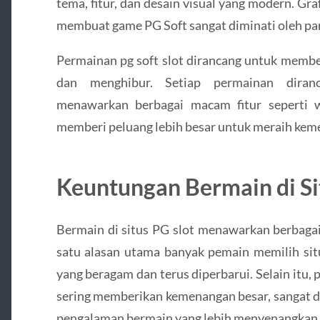
tema, fitur, dan desain visual yang modern. Gr
membuat game PG Soft sangat diminati oleh pa
Permainan pg soft slot dirancang untuk memb
dan menghibur. Setiap permainan diranc
menawarkan berbagai macam fitur seperti wi
memberi peluang lebih besar untuk meraih kem
Keuntungan Bermain di Si
Bermain di situs PG slot menawarkan berbagai
satu alasan utama banyak pemain memilih sit
yang beragam dan terus diperbarui. Selain itu, 
sering memberikan kemenangan besar, sangat d
pengalaman bermain yang lebih menyenangkan