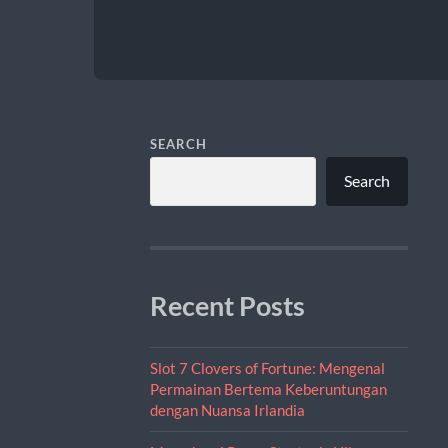
SEARCH
Search
Recent Posts
Slot 7 Clovers of Fortune: Mengenal
Permainan Bertema Keberuntungan
dengan Nuansa Irlandia