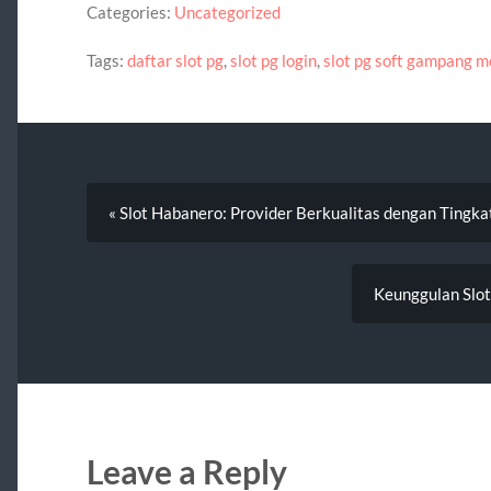
Categories:
Uncategorized
Tags:
daftar slot pg
,
slot pg login
,
slot pg soft gampang 
« Slot Habanero: Provider Berkualitas dengan Tingk
Keunggulan Slot
Leave a Reply