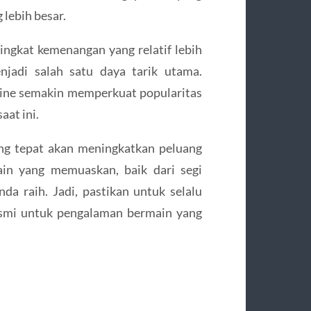
lebih besar.
ingkat kemenangan yang relatif lebih
njadi salah satu daya tarik utama.
online semakin memperkuat popularitas
aat ini.
ang tepat akan meningkatkan peluang
n yang memuaskan, baik dari segi
da raih. Jadi, pastikan untuk selalu
esmi untuk pengalaman bermain yang