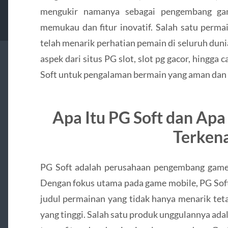
mengukir namanya sebagai pengembang gam
memukau dan fitur inovatif. Salah satu perma
telah menarik perhatian pemain di seluruh duni
aspek dari situs PG slot, slot pg gacor, hingg
Soft untuk pengalaman bermain yang aman da
Apa Itu PG Soft dan A
Terkena
PG Soft adalah perusahaan pengembang game s
Dengan fokus utama pada game mobile, PG Soft
judul permainan yang tidak hanya menarik te
yang tinggi. Salah satu produk unggulannya ada