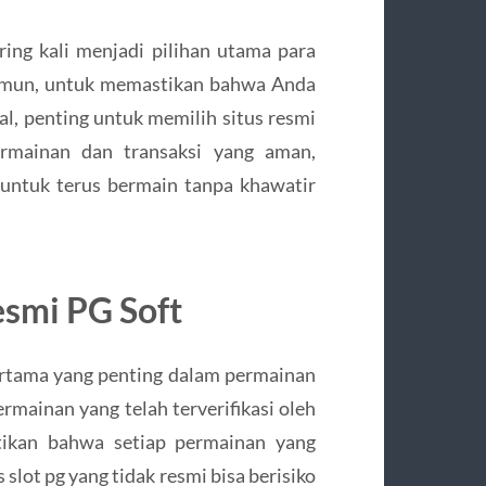
ring kali menjadi pilihan utama para
Namun, untuk memastikan bahwa Anda
, penting untuk memilih situs resmi
ermainan dan transaksi yang aman,
untuk terus bermain tanpa khawatir
smi PG Soft
ertama yang penting dalam permainan
rmainan yang telah terverifikasi oleh
tikan bahwa setiap permainan yang
slot pg yang tidak resmi bisa berisiko