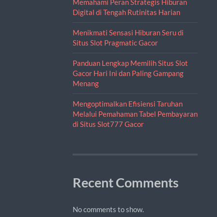
Memahami Peran Strategis Hiburan
Digital di Tengah Rutinitas Harian
Menikmati Sensasi Hiburan Seru di
Situs Slot Pragmatic Gacor
Panduan Lengkap Memilih Situs Slot
Gacor Hari Ini dan Paling Gampang
Menang
Mengoptimalkan Efisiensi Taruhan
Melalui Pemahaman Tabel Pembayaran
di Situs Slot777 Gacor
Recent Comments
No comments to show.