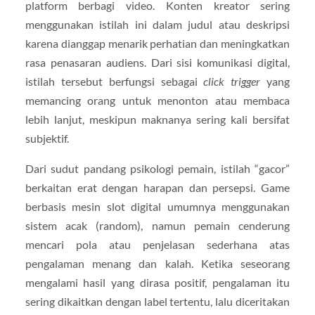
platform berbagi video. Konten kreator sering
menggunakan istilah ini dalam judul atau deskripsi
karena dianggap menarik perhatian dan meningkatkan
rasa penasaran audiens. Dari sisi komunikasi digital,
istilah tersebut berfungsi sebagai
click trigger
yang
memancing orang untuk menonton atau membaca
lebih lanjut, meskipun maknanya sering kali bersifat
subjektif.
Dari sudut pandang psikologi pemain, istilah “gacor”
berkaitan erat dengan harapan dan persepsi. Game
berbasis mesin slot digital umumnya menggunakan
sistem acak (random), namun pemain cenderung
mencari pola atau penjelasan sederhana atas
pengalaman menang dan kalah. Ketika seseorang
mengalami hasil yang dirasa positif, pengalaman itu
sering dikaitkan dengan label tertentu, lalu diceritakan