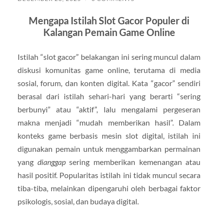
Mengapa Istilah Slot Gacor Populer di
Kalangan Pemain Game Online
Istilah “slot gacor” belakangan ini sering muncul dalam
diskusi komunitas game online, terutama di media
sosial, forum, dan konten digital. Kata “gacor” sendiri
berasal dari istilah sehari-hari yang berarti “sering
berbunyi” atau “aktif”, lalu mengalami pergeseran
makna menjadi “mudah memberikan hasil”. Dalam
konteks game berbasis mesin slot digital, istilah ini
digunakan pemain untuk menggambarkan permainan
yang
dianggap
sering memberikan kemenangan atau
hasil positif. Popularitas istilah ini tidak muncul secara
tiba-tiba, melainkan dipengaruhi oleh berbagai faktor
psikologis, sosial, dan budaya digital.