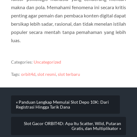
makna dan pola. Memahami fenomena ini secara kritis
penting agar pemain dan pembaca konten digital dapat
bersikap lebih sadar, rasional, dan tidak menelan istilah
populer secara mentah tanpa pemahaman yang lebih
luas.
Categories:
Uncategorized
Tags:
orbit4d
,
slot resmi
,
slot terbaru
« Panduan Lengkap Memulai Slot Depo 10K: Dari
Registrasi Hingga Tarik Dana
Slot Gacor ORBIT4D: Apa Itu Scatter, Wild, Putaran
Gratis, dan Multiplikator »