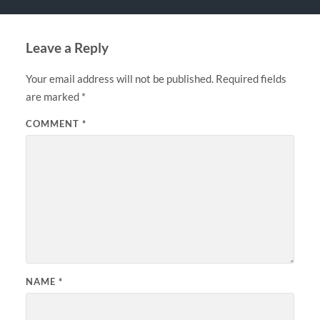
Leave a Reply
Your email address will not be published.
Required fields
are marked
*
COMMENT
*
NAME
*