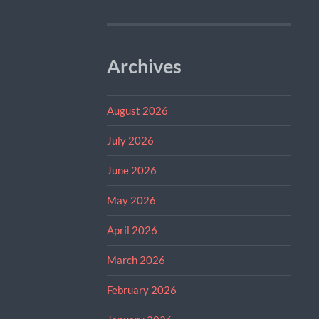
Archives
August 2026
July 2026
June 2026
May 2026
April 2026
March 2026
February 2026