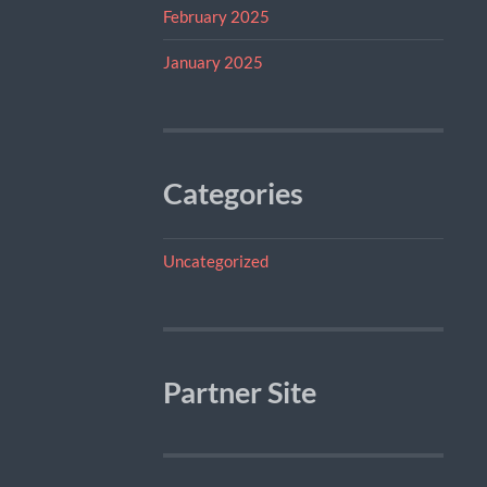
February 2025
January 2025
Categories
Uncategorized
Partner Site