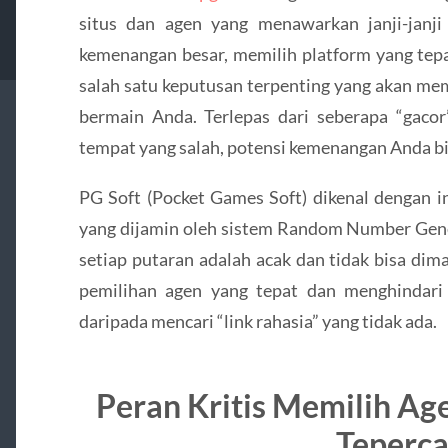
situs dan agen yang menawarkan janji-janji
kemenangan besar, memilih platform yang tepa
salah satu keputusan terpenting yang akan m
bermain Anda. Terlepas dari seberapa “gacor
tempat yang salah, potensi kemenangan Anda bis
PG Soft (Pocket Games Soft) dikenal dengan i
yang dijamin oleh sistem Random Number Gener
setiap putaran adalah acak dan tidak bisa dima
pemilihan agen yang tepat dan menghindari
daripada mencari “link rahasia” yang tidak ada.
Peran Kritis Memilih Age
Teperc