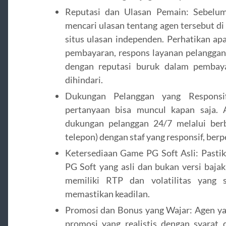
Reputasi dan Ulasan Pemain: Sebelum
mencari ulasan tentang agen tersebut di 
situs ulasan independen. Perhatikan ap
pembayaran, respons layanan pelanggan
dengan reputasi buruk dalam pembaya
dihindari.
Dukungan Pelanggan yang Responsi
pertanyaan bisa muncul kapan saja.
dukungan pelanggan 24/7 melalui berb
telepon) dengan staf yang responsif, ber
Ketersediaan Game PG Soft Asli: Pasti
PG Soft yang asli dan bukan versi bajak
memiliki RTP dan volatilitas yang se
memastikan keadilan.
Promosi dan Bonus yang Wajar: Agen y
promosi yang realistis dengan syarat 