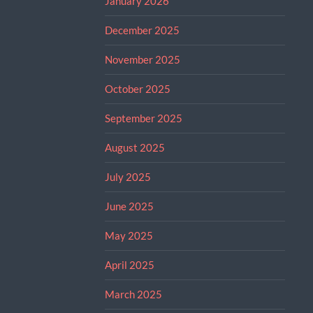
January 2026
December 2025
November 2025
October 2025
September 2025
August 2025
July 2025
June 2025
May 2025
April 2025
March 2025