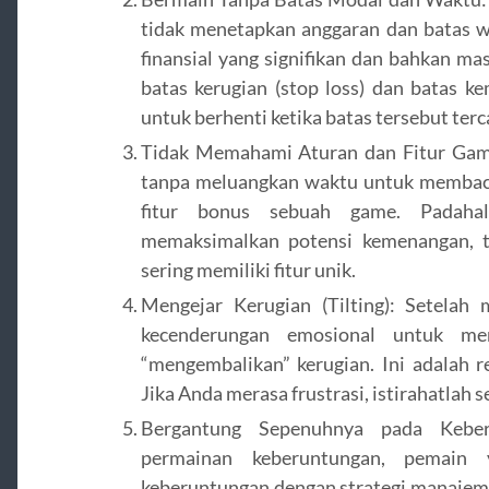
tidak menetapkan anggaran dan batas w
finansial yang signifikan dan bahkan ma
batas kerugian (stop loss) dan batas kem
untuk berhenti ketika batas tersebut terc
Tidak Memahami Aturan dan Fitur Gam
tanpa meluangkan waktu untuk membac
fitur bonus sebuah game. Padaha
memaksimalkan potensi kemenangan, 
sering memiliki fitur unik.
Mengejar Kerugian (Tilting): Setelah
kecenderungan emosional untuk me
“mengembalikan” kerugian. Ini adalah r
Jika Anda merasa frustrasi, istirahatlah s
Bergantung Sepenuhnya pada Keber
permainan keberuntungan, pemain
keberuntungan dengan strategi manaje