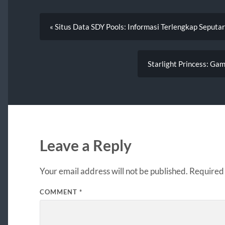
« Situs Data SDY Pools: Informasi Terlengkap Seputa
Starlight Princess: Ga
Leave a Reply
Your email address will not be published.
Required 
COMMENT
*