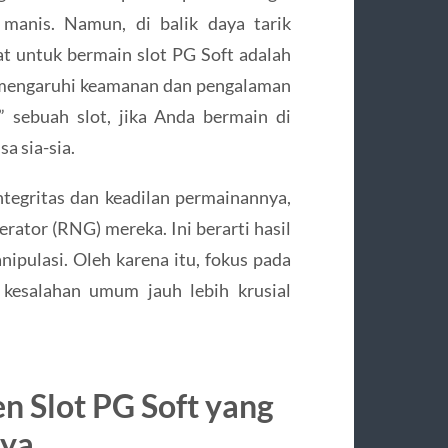
 manis. Namun, di balik daya tarik
t untuk bermain slot PG Soft adalah
emengaruhi keamanan dan pengalaman
” sebuah slot, jika Anda bermain di
a sia-sia.
ntegritas dan keadilan permainannya,
ator (RNG) mereka. Ini berarti hasil
nipulasi. Oleh karena itu, fokus pada
 kesalahan umum jauh lebih krusial
n Slot PG Soft yang
aya