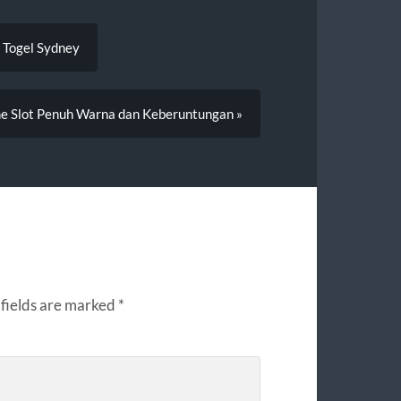
r Togel Sydney
me Slot Penuh Warna dan Keberuntungan »
fields are marked
*