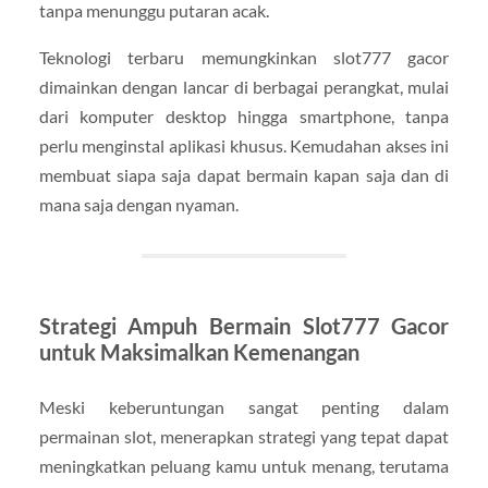
tanpa menunggu putaran acak.
Teknologi terbaru memungkinkan slot777 gacor
dimainkan dengan lancar di berbagai perangkat, mulai
dari komputer desktop hingga smartphone, tanpa
perlu menginstal aplikasi khusus. Kemudahan akses ini
membuat siapa saja dapat bermain kapan saja dan di
mana saja dengan nyaman.
Strategi Ampuh Bermain Slot777 Gacor
untuk Maksimalkan Kemenangan
Meski keberuntungan sangat penting dalam
permainan slot, menerapkan strategi yang tepat dapat
meningkatkan peluang kamu untuk menang, terutama