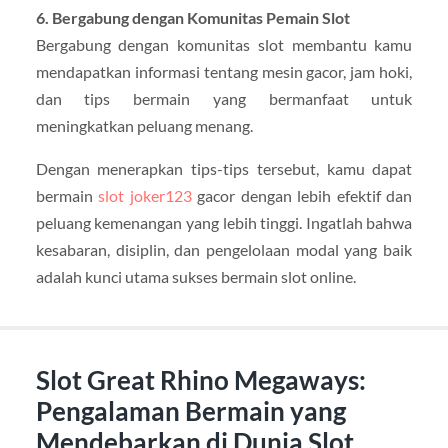
6. Bergabung dengan Komunitas Pemain Slot
Bergabung dengan komunitas slot membantu kamu
mendapatkan informasi tentang mesin gacor, jam hoki,
dan tips bermain yang bermanfaat untuk
meningkatkan peluang menang.
Dengan menerapkan tips-tips tersebut, kamu dapat
bermain
slot joker123
gacor dengan lebih efektif dan
peluang kemenangan yang lebih tinggi. Ingatlah bahwa
kesabaran, disiplin, dan pengelolaan modal yang baik
adalah kunci utama sukses bermain slot online.
Slot Great Rhino Megaways:
Pengalaman Bermain yang
Mendebarkan di Dunia Slot