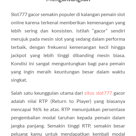
Slot777 gacor semakin populer di kalangan pemain slot
online karena terkenal memberikan kemenangan yang
lebih sering dan konsisten. Istilah “gacor” sendiri
merujuk pada mesin slot yang sedang dalam performa
terbaik, dengan frekuensi kemenangan kecil hingga
jackpot yang lebih tinggi dibanding mesin biasa.
Kondisi ini sangat menguntungkan bagi para pemain
yang ingin meraih keuntungan besar dalam waktu
singkat.
Salah satu keunggulan utama dari
situs slot777
gacor
adalah nilai RTP (Return to Player) yang biasanya
mencapai 96% ke atas. RTP menunjukkan persentase
pengembalian modal taruhan kepada pemain dalam
jangka panjang. Semakin tinggi RTP, semakin besar
peluang kamu untuk mendapatkan kembali modal