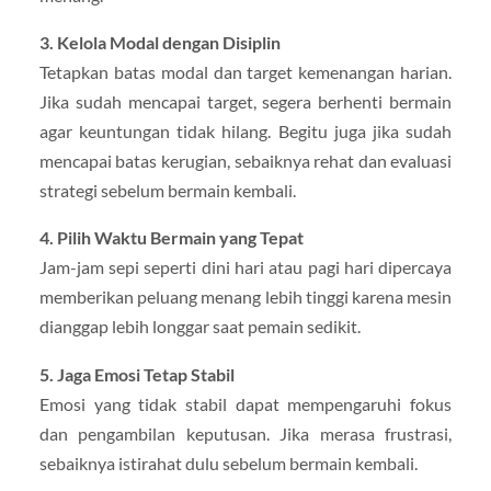
3. Kelola Modal dengan Disiplin
Tetapkan batas modal dan target kemenangan harian.
Jika sudah mencapai target, segera berhenti bermain
agar keuntungan tidak hilang. Begitu juga jika sudah
mencapai batas kerugian, sebaiknya rehat dan evaluasi
strategi sebelum bermain kembali.
4. Pilih Waktu Bermain yang Tepat
Jam-jam sepi seperti dini hari atau pagi hari dipercaya
memberikan peluang menang lebih tinggi karena mesin
dianggap lebih longgar saat pemain sedikit.
5. Jaga Emosi Tetap Stabil
Emosi yang tidak stabil dapat mempengaruhi fokus
dan pengambilan keputusan. Jika merasa frustrasi,
sebaiknya istirahat dulu sebelum bermain kembali.