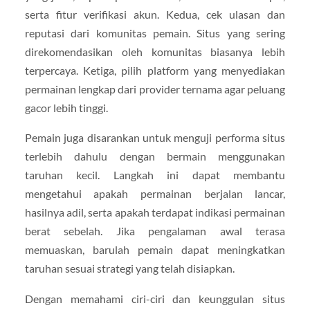
serta fitur verifikasi akun. Kedua, cek ulasan dan
reputasi dari komunitas pemain. Situs yang sering
direkomendasikan oleh komunitas biasanya lebih
terpercaya. Ketiga, pilih platform yang menyediakan
permainan lengkap dari provider ternama agar peluang
gacor lebih tinggi.
Pemain juga disarankan untuk menguji performa situs
terlebih dahulu dengan bermain menggunakan
taruhan kecil. Langkah ini dapat membantu
mengetahui apakah permainan berjalan lancar,
hasilnya adil, serta apakah terdapat indikasi permainan
berat sebelah. Jika pengalaman awal terasa
memuaskan, barulah pemain dapat meningkatkan
taruhan sesuai strategi yang telah disiapkan.
Dengan memahami ciri-ciri dan keunggulan situs