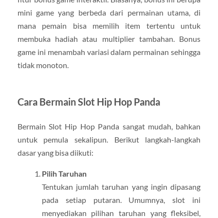
mini game yang berbeda dari permainan utama, di
mana pemain bisa memilih item tertentu untuk
membuka hadiah atau multiplier tambahan. Bonus
game ini menambah variasi dalam permainan sehingga
tidak monoton.
Cara Bermain Slot Hip Hop Panda
Bermain Slot Hip Hop Panda sangat mudah, bahkan
untuk pemula sekalipun. Berikut langkah-langkah
dasar yang bisa diikuti:
Pilih Taruhan
Tentukan jumlah taruhan yang ingin dipasang
pada setiap putaran. Umumnya, slot ini
menyediakan pilihan taruhan yang fleksibel,