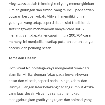
Megaways adalah teknologi reel yang memungkinkan
jumlah gulungan dan simbol yang muncul pada setiap
putaran berubah-ubah. Alih-alih memiliki jumlah
gulungan yang tetap, seperti dalam slot tradisional,
slot Megaways menawarkan banyak cara untuk
menang, yang dapat mencapai hingga
200.704 cara
menang
. Ini menjadikan setiap putaran penuh dengan
potensi dan peluang besar.
Tema dan Desain
Slot
Great Rhino Megaways
mengambil tema dari
alam liar Afrika, dengan fokus pada hewan-hewan
besar dan eksotis, seperti badak, singa, zebra, dan
lainnya. Dengan latar belakang padang rumput Afrika
yang luas, desain visualnya sangat memukau,
menggabungkan grafik yang tajam dan animasi yang