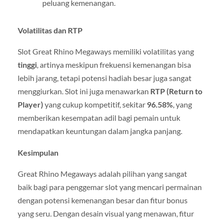
peluang kemenangan.
Volatilitas dan RTP
Slot Great Rhino Megaways memiliki volatilitas yang
tinggi
, artinya meskipun frekuensi kemenangan bisa
lebih jarang, tetapi potensi hadiah besar juga sangat
menggiurkan. Slot ini juga menawarkan
RTP (Return to
Player)
yang cukup kompetitif, sekitar
96.58%
, yang
memberikan kesempatan adil bagi pemain untuk
mendapatkan keuntungan dalam jangka panjang.
Kesimpulan
Great Rhino Megaways adalah pilihan yang sangat
baik bagi para penggemar slot yang mencari permainan
dengan potensi kemenangan besar dan fitur bonus
yang seru. Dengan desain visual yang menawan, fitur