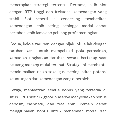
menerapkan strategi tertentu. Pertama, pilih slot
dengan RTP tinggi dan frekuensi kemenangan yang
stabil. Slot seperti ini cenderung memberikan
kemenangan lebih sering, sehingga modal dapat
bertahan lebih lama dan peluang profit meningkat.
Kedua, kelola taruhan dengan bijak. Mulailah dengan
taruhan kecil untuk mempelajari pola permainan,
kemudian tingkatkan taruhan secara bertahap saat
peluang menang mulai terlihat. Strategi ini membantu
meminimalkan risiko sekaligus meningkatkan potensi
keuntungan dari kemenangan yang diperoleh.
Ketiga, manfaatkan semua bonus yang tersedia di
situs. Situs slot777 gacor biasanya menyediakan bonus
deposit, cashback, dan free spin. Pemain dapat
menggunakan bonus untuk menambah modal dan