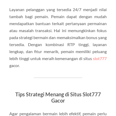
Layanan pelanggan yang tersedia 24/7 menjadi nilai
tambah bagi pemain. Pemain dapat dengan mudah
mendapatkan bantuan terkait pertanyaan permainan
atau masalah transaksi. Hal ini memungkinkan fokus
pada strategi bermain dan memaksimalkan bonus yang
tersedia. Dengan kombinasi RTP tinggi, layanan
lengkap, dan fitur menarik, pemain memiliki peluang
lebih tinggi untuk meraih kemenangan di situs
slot777
gacor.
Tips Strategi Menang di Situs Slot777
Gacor
Agar pengalaman bermain lebih efektif, pemain perlu