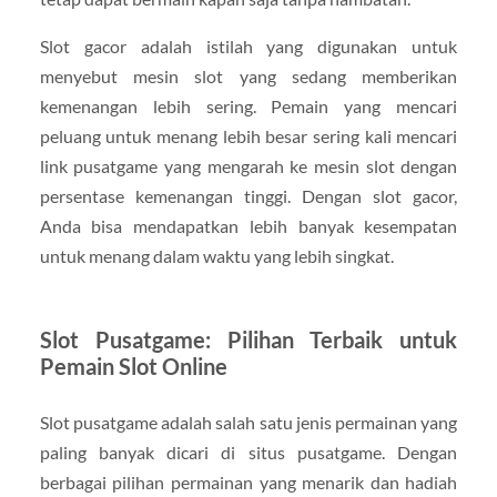
Slot gacor adalah istilah yang digunakan untuk
menyebut mesin slot yang sedang memberikan
kemenangan lebih sering. Pemain yang mencari
peluang untuk menang lebih besar sering kali mencari
link pusatgame yang mengarah ke mesin slot dengan
persentase kemenangan tinggi. Dengan slot gacor,
Anda bisa mendapatkan lebih banyak kesempatan
untuk menang dalam waktu yang lebih singkat.
Slot Pusatgame: Pilihan Terbaik untuk
Pemain Slot Online
Slot pusatgame adalah salah satu jenis permainan yang
paling banyak dicari di situs pusatgame. Dengan
berbagai pilihan permainan yang menarik dan hadiah