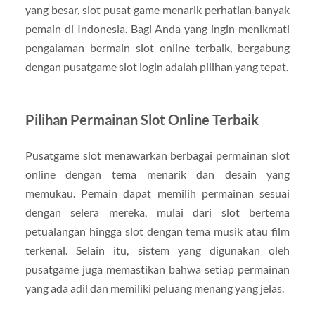
yang besar, slot pusat game menarik perhatian banyak
pemain di Indonesia. Bagi Anda yang ingin menikmati
pengalaman bermain slot online terbaik, bergabung
dengan pusatgame slot login adalah pilihan yang tepat.
Pilihan Permainan Slot Online Terbaik
Pusatgame slot menawarkan berbagai permainan slot
online dengan tema menarik dan desain yang
memukau. Pemain dapat memilih permainan sesuai
dengan selera mereka, mulai dari slot bertema
petualangan hingga slot dengan tema musik atau film
terkenal. Selain itu, sistem yang digunakan oleh
pusatgame juga memastikan bahwa setiap permainan
yang ada adil dan memiliki peluang menang yang jelas.