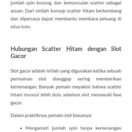
jumlah spin kosong, dan kemunculan scatter sebagai
acuan. Dari sinilah konsep scatter hitam berkembang
dan dipercaya dapat membantu membaca peluang di
situs toto.
Hubungan Scatter Hitam dengan Slot
Gacor
Slot gacor adalah istilah yang digunakan ketika sebuah
permainan slot dianggap sering memberikan
kemenangan. Banyak pemain meyakini bahwa scatter
hitam muncul lebih dulu sebelum slot memasuki fase
gacor.
Dalam praktiknya, pemain slot biasanya:
Mengamati jumlah spin tanpa kemenangan