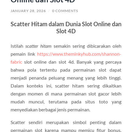
JANUARY 28, 2026
/
0 COMMENTS
Scatter Hitam dalam Dunia Slot Online dan
Slot 4D
Istilah
scatter hitam
semakin sering dibicarakan oleh
pemain link
https://www.theminkyhub.com/shannon-
fabric
slot online dan slot 4d. Banyak yang percaya
bahwa pola tertentu pada permainan slot dapat
menjadi penanda peluang menang yang lebih tinggi.
Dalam konteks ini, scatter hitam sering dikaitkan
dengan momen di mana permainan slot gacor lebih
mudah muncul, terutama pada situs toto yang
menyediakan berbagai jenis permainan.
Scatter sendiri merupakan simbol penting dalam
permainan slot karena mampu memicu fitur bonus,