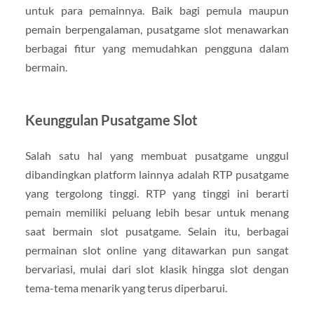
untuk para pemainnya. Baik bagi pemula maupun
pemain berpengalaman, pusatgame slot menawarkan
berbagai fitur yang memudahkan pengguna dalam
bermain.
Keunggulan Pusatgame Slot
Salah satu hal yang membuat pusatgame unggul
dibandingkan platform lainnya adalah RTP pusatgame
yang tergolong tinggi. RTP yang tinggi ini berarti
pemain memiliki peluang lebih besar untuk menang
saat bermain slot pusatgame. Selain itu, berbagai
permainan slot online yang ditawarkan pun sangat
bervariasi, mulai dari slot klasik hingga slot dengan
tema-tema menarik yang terus diperbarui.