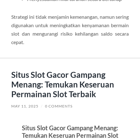
Strategi ini tidak menjamin kemenangan, namun sering
digunakan untuk meningkatkan kenyamanan bermain
slot dan mengurangi risiko kehilangan saldo secara
cepat.
Situs Slot Gacor Gampang
Menang: Temukan Keseruan
Permainan Slot Terbaik
MAY 11, 2025
/
0 COMMENTS
Situs Slot Gacor Gampang Menang:
Temukan Keseruan Permainan Slot