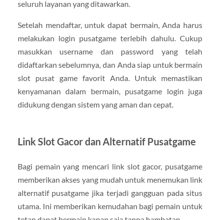
seluruh layanan yang ditawarkan.
Setelah mendaftar, untuk dapat bermain, Anda harus
melakukan login pusatgame terlebih dahulu. Cukup
masukkan username dan password yang telah
didaftarkan sebelumnya, dan Anda siap untuk bermain
slot pusat game favorit Anda. Untuk memastikan
kenyamanan dalam bermain, pusatgame login juga
didukung dengan sistem yang aman dan cepat.
Link Slot Gacor dan Alternatif Pusatgame
Bagi pemain yang mencari link slot gacor, pusatgame
memberikan akses yang mudah untuk menemukan link
alternatif pusatgame jika terjadi gangguan pada situs
utama. Ini memberikan kemudahan bagi pemain untuk
tetap dapat bermain kapan saja tanpa hambatan.