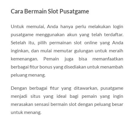
Cara Bermain Slot Pusatgame
Untuk memulai, Anda hanya perlu melakukan login
pusatgame menggunakan akun yang telah terdaftar.
Setelah itu, pilih permainan slot online yang Anda
inginkan, dan mulai memutar gulungan untuk meraih
kemenangan. Pemain juga bisa memanfaatkan
berbagai fitur bonus yang disediakan untuk menambah
peluang menang.
Dengan berbagai fitur yang ditawarkan, pusatgame
menjadi situs yang ideal bagi pemain yang ingin
merasakan sensasi bermain slot dengan peluang besar
untuk menang.