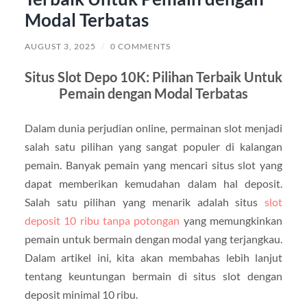
Modal Terbatas
AUGUST 3, 2025
/
0 COMMENTS
Situs Slot Depo 10K: Pilihan Terbaik Untuk
Pemain dengan Modal Terbatas
Dalam dunia perjudian online, permainan slot menjadi
salah satu pilihan yang sangat populer di kalangan
pemain. Banyak pemain yang mencari situs slot yang
dapat memberikan kemudahan dalam hal deposit.
Salah satu pilihan yang menarik adalah situs
slot
deposit 10 ribu tanpa potongan
yang memungkinkan
pemain untuk bermain dengan modal yang terjangkau.
Dalam artikel ini, kita akan membahas lebih lanjut
tentang keuntungan bermain di situs slot dengan
deposit minimal 10 ribu.