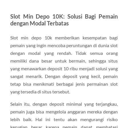
Slot Min Depo 10K: Solusi Bagi Pemain
dengan Modal Terbatas
Slot min depo 10k memberikan kesempatan bagi
pemain yang ingin mencoba peruntungan di dunia slot
dengan modal yang rendah. Tidak semua orang
memiliki dana besar untuk bermain, sehingga situs
yang menawarkan deposit 10 ribu menjadi solusi yang
sangat menarik. Dengan deposit yang kecil, pemain
tetap bisa menikmati berbagai jenis permainan slot
yang tersedia di situs tersebut.
Selain itu, dengan deposit minimal yang terjangkau,
pemain juga bisa mengelola anggaran mereka dengan
lebih baik. Hal ini tentu akan mengurangi risiko
kerugian besar karena pemain dapat membatasi