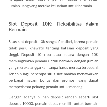
jumlah uang yang mereka keluarkan untuk bermain.
Slot Deposit 10K: Fleksibilitas dalam
Bermain
Situs slot deposit 10k sangat fleksibel, karena pemain
tidak perlu khawatir tentang batasan deposit yang
tinggi. Deposit 10 ribu atau setara dengan 10K
memungkinkan pemain untuk bermain dengan jumlah
yang mereka anggarkan tanpa harus merasa terbebani.
Terlebih lagi, beberapa situs slot bahkan menawarkan
berbagai macam bonus dan promosi yang dapat
memperbesar peluang pemain untuk menang.
Dengan adanya pilihan deposit rendah seperti slot
deposit 10000, pemain dapat memilih untuk bermain