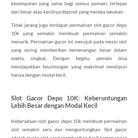
kesempatan yang sama bagi semua pemain, terlepas
dari besar atau kecilnya deposit yang mereka lakukan.
Tidak jarang juga terdapat permainan slot gacor depo
10k yang semakin membuat permainan semakin
menarik. Permainan gacor ini merujuk pada mesin slot
yang sering memberikan kemenangan besar dalam
waktu singkat. Dengan begitu, pemain bisa
mendapatkan keuntungan yang maksimal meskipun
hanya dengan modal kecil.
Slot Gacor Depo 10K: Keberuntungan
Lebih Besar dengan Modal Kecil
Keberadaan slot gacor depo 10k membuat permainan
slot semakin seru dan menguntungkan. Slot gacor
adalah mesin slot yang memberikan hasil kemenangan