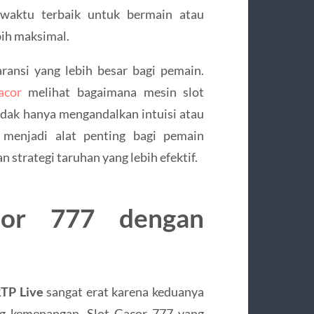
aktu terbaik untuk bermain atau
ih maksimal.
ransi yang lebih besar bagi pemain.
acor
melihat bagaimana mesin slot
tidak hanya mengandalkan intuisi atau
i menjadi alat penting bagi pemain
strategi taruhan yang lebih efektif.
cor 777 dengan
RTP Live
sangat erat karena keduanya
g kemenangan. Slot Gacor 777 yang