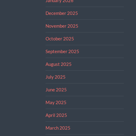
January 2026
December 2025
November 2025
October 2025
September 2025
August 2025
July 2025
June 2025
May 2025
April 2025
March 2025