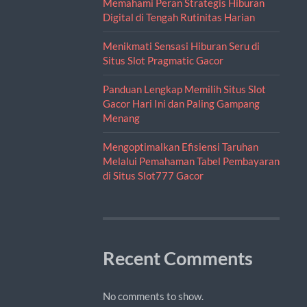
Memahami Peran Strategis Hiburan
Digital di Tengah Rutinitas Harian
Menikmati Sensasi Hiburan Seru di
Situs Slot Pragmatic Gacor
Panduan Lengkap Memilih Situs Slot
Gacor Hari Ini dan Paling Gampang
Menang
Mengoptimalkan Efisiensi Taruhan
Melalui Pemahaman Tabel Pembayaran
di Situs Slot777 Gacor
Recent Comments
No comments to show.