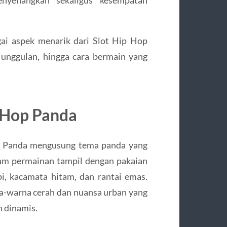
gai aspek menarik dari Slot Hip Hop
r unggulan, hingga cara bermain yang
 Hop Panda
 Panda mengusung tema panda yang
lam permainan tampil dengan pakaian
pi, kacamata hitam, dan rantai emas.
-warna cerah dan nuansa urban yang
 dinamis.