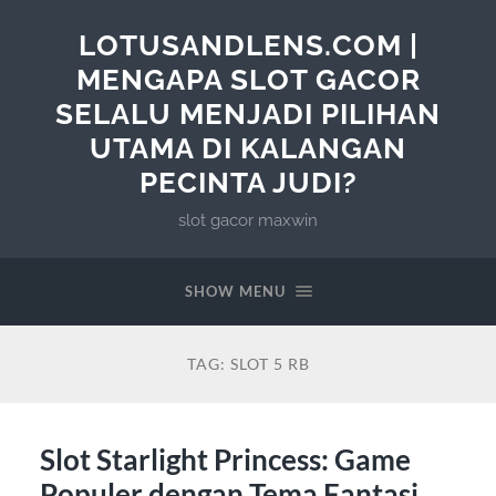
LOTUSANDLENS.COM |
MENGAPA SLOT GACOR
SELALU MENJADI PILIHAN
UTAMA DI KALANGAN
PECINTA JUDI?
slot gacor maxwin
SHOW MENU
TAG:
SLOT 5 RB
Slot Starlight Princess: Game
Populer dengan Tema Fantasi