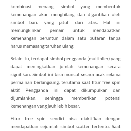
kombinasi menang, simbol yang membentuk
kemenangan akan menghilang dan digantikan oleh
simbol baru yang jatuh dari atas. Hal ini
memungkinkan pemain untuk mendapatkan
kemenangan beruntun dalam satu putaran tanpa
harus memasang taruhan ulang.
Selain itu, terdapat simbol pengganda (multiplier) yang
dapat meningkatkan jumlah kemenangan secara
signifikan. Simbol ini bisa muncul secara acak selama
permainan berlangsung, terutama saat fitur free spin
aktif. Pengganda ini dapat dikumpulkan dan
dijumlahkan, sehingga memberikan potensi
kemenangan yang jauh lebih besar.
Fitur free spin sendiri bisa diaktifkan dengan
mendapatkan sejumlah simbol scatter tertentu. Saat