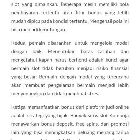
slot yang dimainkan. Beberapa mesin memiliki pola
pembayaran tertentu atau fitur bonus yang lebih
mudah dipicu pada kondisi tertentu. Mengenali pola ini
bisa menjadi keuntungan.
Kedua, pemain disarankan untuk mengelola modal
dengan baik. Menentukan batas taruhan dan
mengetahui kapan harus berhenti adalah kunci agar
bermain slot tidak berubah menjadi risiko finansial
yang besar. Bermain dengan modal yang terencana
akan membuat pengalaman bermain menjadi lebih
menyenangkan dan tidak membuat stres.
Ketiga, memanfaatkan bonus dari platform judi online
adalah strategi yang bijak. Banyak situs slot Kamboja
menawarkan bonus deposit, free spins, dan promosi
lain yang bisa meningkatkan peluang menang tanpa