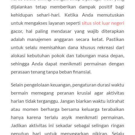
dijalankan tetap memberikan dampak positif bagi
kehidupan sehari-hari. Ketika Anda memutuskan
untuk mengakses layanan seperti
situs slot luar negeri
gacor, hal paling mendasar yang wajib diterapkan
adalah manajemen anggaran secara ketat. Pastikan
untuk selalu memisahkan dana khusus rekreasi dari
alokasi kebutuhan pokok dan tabungan masa depan,
sehingga Anda dapat menikmati permainan dengan
perasaan tenang tanpa beban finansial.
Selain pengelolaan keuangan, pengaturan durasi waktu
bermain memegang peranan krusial agar aktivitas
harian tidak terganggu. Jangan biarkan waktu istirahat
atau momen berharga bersama keluarga terabaikan
hanya karena terlalu asyik menikmati permainan.
Jadikan aktivitas ini sekadar sebagai selingan ringan
penutup hari untuk menyegarkan pikiran. Selalu