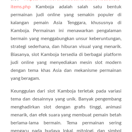
items.php
Kamboja adalah salah satu bentuk
permainan judi online yang semakin populer di
kalangan pemain Asia Tenggara, khususnya di
Kamboja. Permainan ini menawarkan pengalaman
bermain yang menggabungkan unsur keberuntungan,
strategi sederhana, dan hiburan visual yang menarik.
Biasanya, slot Kamboja tersedia di berbagai platform
judi online yang menyediakan mesin slot modern
dengan tema khas Asia dan mekanisme permainan
yang beragam.
Keunggulan dari slot Kamboja terletak pada variasi
tema dan desainnya yang unik. Banyak pengembang
menghadirkan slot dengan grafis tinggi, animasi
menarik, dan efek suara yang membuat pemain betah
berlama-lama bermain. Tema permainan sering
mengacu pada budaya lokal, mitologi, dan simbol