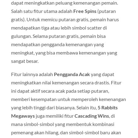
dapat meningkatkan peluang kemenangan pemain.
Salah satu fitur utama adalah
Free Spins
(putaran
gratis). Untuk memicu putaran gratis, pemain harus
mendapatkan tiga atau lebih simbol scatter di
gulungan. Selama putaran gratis, pemain bisa
mendapatkan pengganda kemenangan yang
meningkat, yang bisa membawa kemenangan yang
sangat besar.
Fitur lainnya adalah
Pengganda Acak
yang dapat
meningkatkan nilai kemenangan secara drastis. Fitur
ini dapat aktif secara acak pada setiap putaran,
memberi kesempatan untuk memperoleh kemenangan
yang lebih tinggi dari biasanya. Selain itu,
5 Rabbits
Megaways
juga memiliki fitur
Cascading Wins
, di
mana simbol-simbol yang membentuk kombinasi
pemenang akan hilang, dan simbol-simbol baru akan