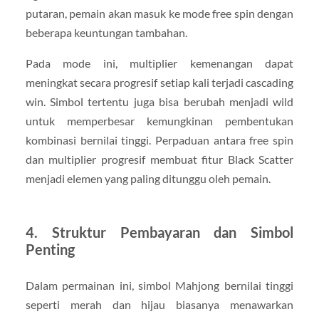
putaran, pemain akan masuk ke mode free spin dengan
beberapa keuntungan tambahan.
Pada mode ini, multiplier kemenangan dapat
meningkat secara progresif setiap kali terjadi cascading
win. Simbol tertentu juga bisa berubah menjadi wild
untuk memperbesar kemungkinan pembentukan
kombinasi bernilai tinggi. Perpaduan antara free spin
dan multiplier progresif membuat fitur Black Scatter
menjadi elemen yang paling ditunggu oleh pemain.
4. Struktur Pembayaran dan Simbol
Penting
Dalam permainan ini, simbol Mahjong bernilai tinggi
seperti merah dan hijau biasanya menawarkan