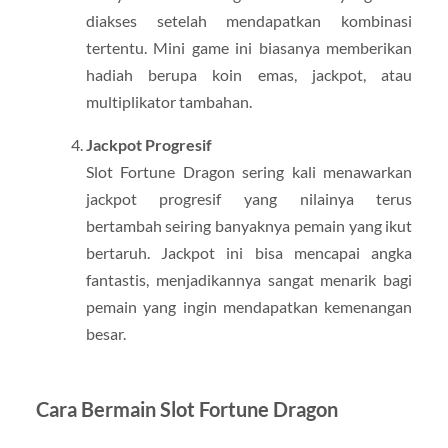
diakses setelah mendapatkan kombinasi
tertentu. Mini game ini biasanya memberikan
hadiah berupa koin emas, jackpot, atau
multiplikator tambahan.
Jackpot Progresif
Slot Fortune Dragon sering kali menawarkan
jackpot progresif yang nilainya terus
bertambah seiring banyaknya pemain yang ikut
bertaruh. Jackpot ini bisa mencapai angka
fantastis, menjadikannya sangat menarik bagi
pemain yang ingin mendapatkan kemenangan
besar.
Cara Bermain Slot Fortune Dragon