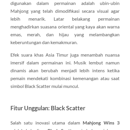
digunakan dalam permainan adalah ubin-ubin
Mahjong yang telah dimodifikasi secara visual agar
lebih menarik. Latar belakang permainan
menghadirkan suasana oriental yang kaya akan warna
emas, merah, dan hijau yang melambangkan
keberuntungan dan kemakmuran.
Efek suara khas Asia Timur juga menambah nuansa
imersif dalam permainan ini. Musik lembut namun
dinamis akan berubah menjadi lebih intens ketika
pemain mendekati kombinasi kemenangan atau saat
simbol Black Scatter mulai muncul.
Fitur Unggulan: Black Scatter
Salah satu inovasi utama dalam
Mahjong Wins 3