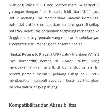
Mahjong Wins 3 – Black Scatter memiliki format 5
gulungan dengan 4 baris, serta lebih dari 1024 cara
untuk menang. Ini memberikan banyak kombinasi
potensial untuk mendapatkan kemenangan di setiap
putaran. Volatilitas permainan tergolong menengah ke
tinggi, cocok bagi pemain yang mencari keseimbangan
antara frekuensi menang dan besaran hadiah.
Tingkat
Return to Player (RTP)
untuk Mahjong Wins 3
juga kompetitif, berada di kisaran
96.8%
, yang
merupakan angka menarik di dunia slot online. Ini
berarti pemain memiliki peluang cukup baik untuk
mendapatkan kembali sebagian besar dari taruhan
mereka dalam jangka panjang.
Kompatibilitas dan Aksesibilitas