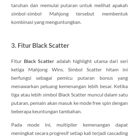
taruhan dan memulai putaran untuk melihat apakah
simbol-simbol Mahjong tersebut membentuk
kombinasi yang menguntungkan.
3. Fitur Black Scatter
Fitur
Black Scatter
adalah highlight utama dari seri
ketiga Mahjong Wins. Simbol Scatter hitam ini
berfungsi sebagai pemicu putaran bonus yang
menawarkan peluang kemenangan lebih besar. Ketika
tiga atau lebih simbol Black Scatter muncul dalam satu
putaran, pemain akan masuk ke mode free spin dengan
beberapa keuntungan tambahan.
Pada mode ini, multiplier kemenangan dapat
meningkat secara progresif setiap kali terjadi cascading