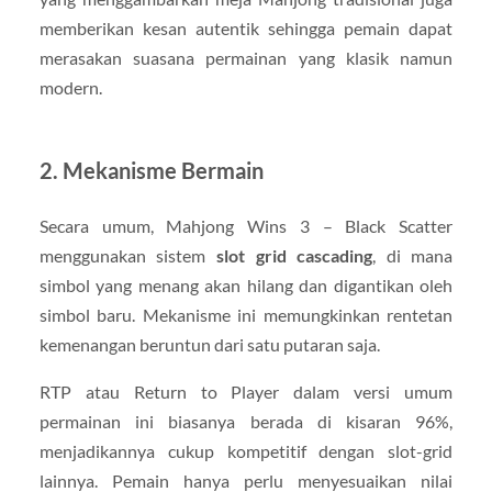
memberikan kesan autentik sehingga pemain dapat
merasakan suasana permainan yang klasik namun
modern.
2. Mekanisme Bermain
Secara umum, Mahjong Wins 3 – Black Scatter
menggunakan sistem
slot grid cascading
, di mana
simbol yang menang akan hilang dan digantikan oleh
simbol baru. Mekanisme ini memungkinkan rentetan
kemenangan beruntun dari satu putaran saja.
RTP atau Return to Player dalam versi umum
permainan ini biasanya berada di kisaran 96%,
menjadikannya cukup kompetitif dengan slot-grid
lainnya. Pemain hanya perlu menyesuaikan nilai