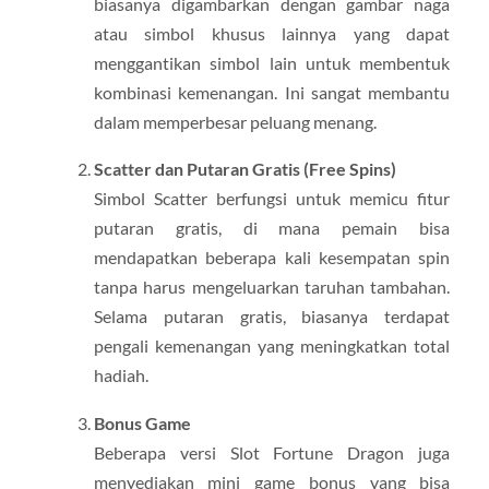
biasanya digambarkan dengan gambar naga
atau simbol khusus lainnya yang dapat
menggantikan simbol lain untuk membentuk
kombinasi kemenangan. Ini sangat membantu
dalam memperbesar peluang menang.
Scatter dan Putaran Gratis (Free Spins)
Simbol Scatter berfungsi untuk memicu fitur
putaran gratis, di mana pemain bisa
mendapatkan beberapa kali kesempatan spin
tanpa harus mengeluarkan taruhan tambahan.
Selama putaran gratis, biasanya terdapat
pengali kemenangan yang meningkatkan total
hadiah.
Bonus Game
Beberapa versi Slot Fortune Dragon juga
menyediakan mini game bonus yang bisa