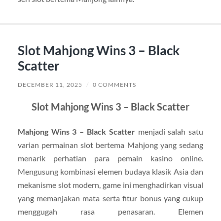
Slot Mahjong Wins 3 – Black
Scatter
DECEMBER 11, 2025
/
0 COMMENTS
Slot Mahjong Wins 3 – Black Scatter
Mahjong Wins 3 – Black Scatter
menjadi salah satu
varian permainan slot bertema Mahjong yang sedang
menarik perhatian para pemain kasino online.
Mengusung kombinasi elemen budaya klasik Asia dan
mekanisme slot modern, game ini menghadirkan visual
yang memanjakan mata serta fitur bonus yang cukup
menggugah rasa penasaran. Elemen