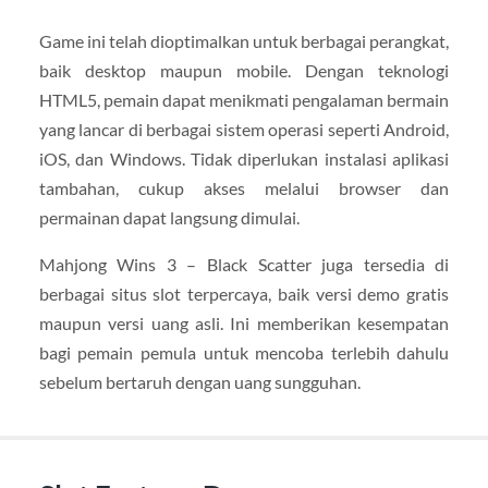
Game ini telah dioptimalkan untuk berbagai perangkat,
baik desktop maupun mobile. Dengan teknologi
HTML5, pemain dapat menikmati pengalaman bermain
yang lancar di berbagai sistem operasi seperti Android,
iOS, dan Windows. Tidak diperlukan instalasi aplikasi
tambahan, cukup akses melalui browser dan
permainan dapat langsung dimulai.
Mahjong Wins 3 – Black Scatter juga tersedia di
berbagai situs slot terpercaya, baik versi demo gratis
maupun versi uang asli. Ini memberikan kesempatan
bagi pemain pemula untuk mencoba terlebih dahulu
sebelum bertaruh dengan uang sungguhan.