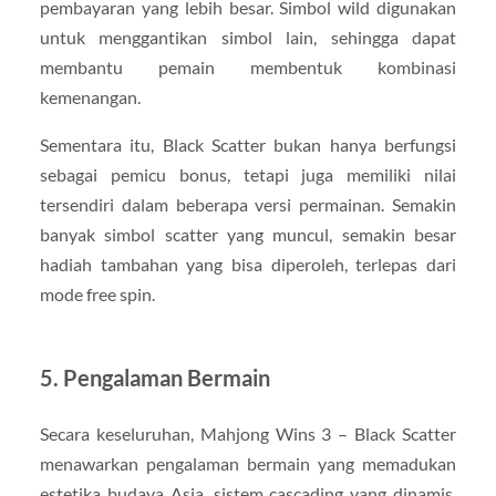
pembayaran yang lebih besar. Simbol wild digunakan
untuk menggantikan simbol lain, sehingga dapat
membantu pemain membentuk kombinasi
kemenangan.
Sementara itu, Black Scatter bukan hanya berfungsi
sebagai pemicu bonus, tetapi juga memiliki nilai
tersendiri dalam beberapa versi permainan. Semakin
banyak simbol scatter yang muncul, semakin besar
hadiah tambahan yang bisa diperoleh, terlepas dari
mode free spin.
5. Pengalaman Bermain
Secara keseluruhan, Mahjong Wins 3 – Black Scatter
menawarkan pengalaman bermain yang memadukan
estetika budaya Asia, sistem cascading yang dinamis,