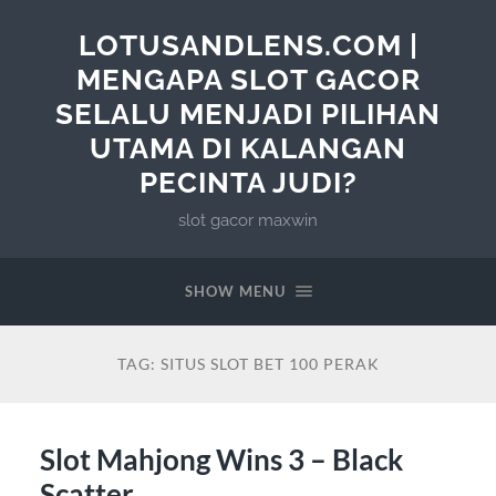
LOTUSANDLENS.COM |
MENGAPA SLOT GACOR
SELALU MENJADI PILIHAN
UTAMA DI KALANGAN
PECINTA JUDI?
slot gacor maxwin
SHOW MENU
TAG:
SITUS SLOT BET 100 PERAK
Slot Mahjong Wins 3 – Black
Scatter