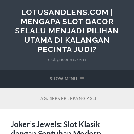
LOTUSANDLENS.COM |
MENGAPA SLOT GACOR
SELALU MENJADI PILIHAN
UTAMA DI KALANGAN
PECINTA JUDI?
slot gacor maxwin
SHOW MENU
TAG:
SERVER JEPANG ASLI
Joker’s Jewels: Slot Klasik
dengan Sentuhan Modern