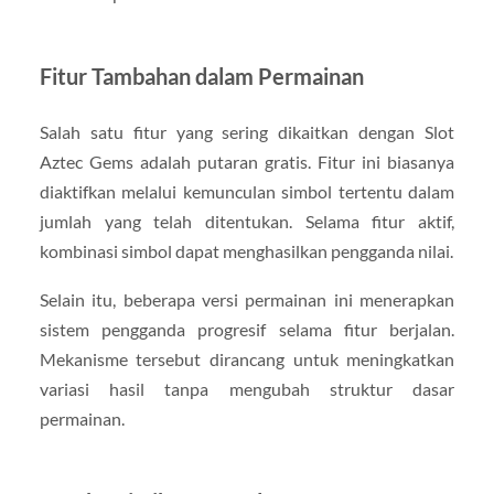
Fitur Tambahan dalam Permainan
Salah satu fitur yang sering dikaitkan dengan Slot
Aztec Gems adalah putaran gratis. Fitur ini biasanya
diaktifkan melalui kemunculan simbol tertentu dalam
jumlah yang telah ditentukan. Selama fitur aktif,
kombinasi simbol dapat menghasilkan pengganda nilai.
Selain itu, beberapa versi permainan ini menerapkan
sistem pengganda progresif selama fitur berjalan.
Mekanisme tersebut dirancang untuk meningkatkan
variasi hasil tanpa mengubah struktur dasar
permainan.