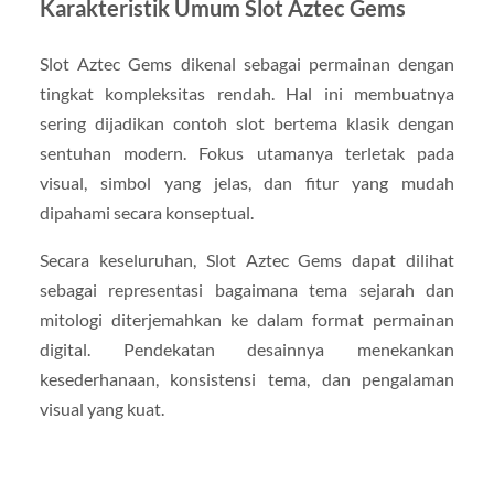
Karakteristik Umum Slot Aztec Gems
Slot Aztec Gems dikenal sebagai permainan dengan
tingkat kompleksitas rendah. Hal ini membuatnya
sering dijadikan contoh slot bertema klasik dengan
sentuhan modern. Fokus utamanya terletak pada
visual, simbol yang jelas, dan fitur yang mudah
dipahami secara konseptual.
Secara keseluruhan, Slot Aztec Gems dapat dilihat
sebagai representasi bagaimana tema sejarah dan
mitologi diterjemahkan ke dalam format permainan
digital. Pendekatan desainnya menekankan
kesederhanaan, konsistensi tema, dan pengalaman
visual yang kuat.