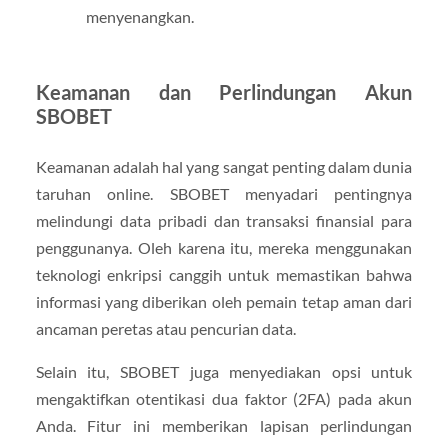
menyenangkan.
Keamanan dan Perlindungan Akun
SBOBET
Keamanan adalah hal yang sangat penting dalam dunia
taruhan online. SBOBET menyadari pentingnya
melindungi data pribadi dan transaksi finansial para
penggunanya. Oleh karena itu, mereka menggunakan
teknologi enkripsi canggih untuk memastikan bahwa
informasi yang diberikan oleh pemain tetap aman dari
ancaman peretas atau pencurian data.
Selain itu, SBOBET juga menyediakan opsi untuk
mengaktifkan otentikasi dua faktor (2FA) pada akun
Anda. Fitur ini memberikan lapisan perlindungan