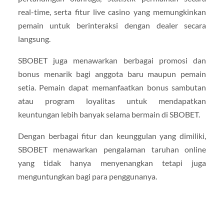
real-time, serta fitur live casino yang memungkinkan
pemain untuk berinteraksi dengan dealer secara
langsung.
SBOBET juga menawarkan berbagai promosi dan
bonus menarik bagi anggota baru maupun pemain
setia. Pemain dapat memanfaatkan bonus sambutan
atau program loyalitas untuk mendapatkan
keuntungan lebih banyak selama bermain di SBOBET.
Dengan berbagai fitur dan keunggulan yang dimiliki,
SBOBET menawarkan pengalaman taruhan online
yang tidak hanya menyenangkan tetapi juga
menguntungkan bagi para penggunanya.