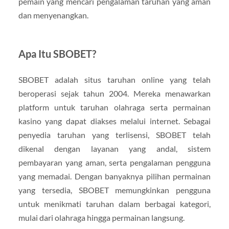
pemain yang mencari pengalaman taruhan yang aman
dan menyenangkan.
Apa Itu SBOBET?
SBOBET adalah situs taruhan online yang telah
beroperasi sejak tahun 2004. Mereka menawarkan
platform untuk taruhan olahraga serta permainan
kasino yang dapat diakses melalui internet. Sebagai
penyedia taruhan yang terlisensi, SBOBET telah
dikenal dengan layanan yang andal, sistem
pembayaran yang aman, serta pengalaman pengguna
yang memadai. Dengan banyaknya pilihan permainan
yang tersedia, SBOBET memungkinkan pengguna
untuk menikmati taruhan dalam berbagai kategori,
mulai dari olahraga hingga permainan langsung.