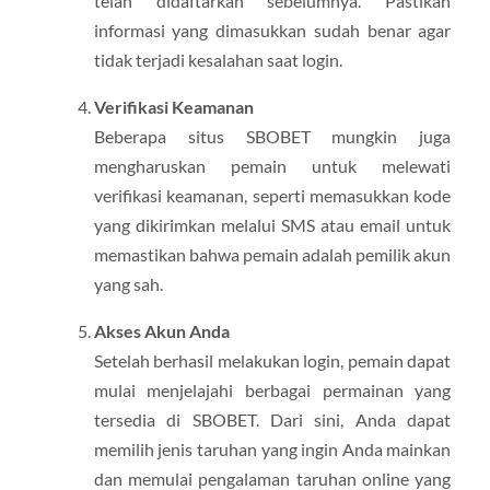
telah didaftarkan sebelumnya. Pastikan
informasi yang dimasukkan sudah benar agar
tidak terjadi kesalahan saat login.
Verifikasi Keamanan
Beberapa situs SBOBET mungkin juga
mengharuskan pemain untuk melewati
verifikasi keamanan, seperti memasukkan kode
yang dikirimkan melalui SMS atau email untuk
memastikan bahwa pemain adalah pemilik akun
yang sah.
Akses Akun Anda
Setelah berhasil melakukan login, pemain dapat
mulai menjelajahi berbagai permainan yang
tersedia di SBOBET. Dari sini, Anda dapat
memilih jenis taruhan yang ingin Anda mainkan
dan memulai pengalaman taruhan online yang