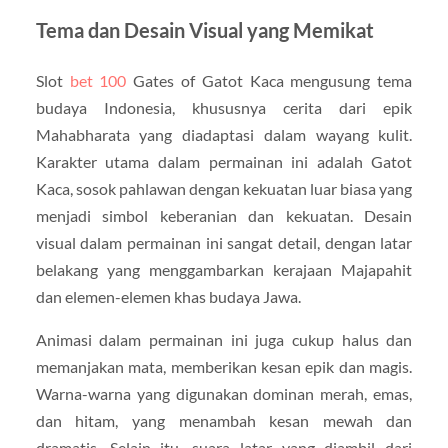
Tema dan Desain Visual yang Memikat
Slot
bet 100
Gates of Gatot Kaca mengusung tema
budaya Indonesia, khususnya cerita dari epik
Mahabharata yang diadaptasi dalam wayang kulit.
Karakter utama dalam permainan ini adalah Gatot
Kaca, sosok pahlawan dengan kekuatan luar biasa yang
menjadi simbol keberanian dan kekuatan. Desain
visual dalam permainan ini sangat detail, dengan latar
belakang yang menggambarkan kerajaan Majapahit
dan elemen-elemen khas budaya Jawa.
Animasi dalam permainan ini juga cukup halus dan
memanjakan mata, memberikan kesan epik dan magis.
Warna-warna yang digunakan dominan merah, emas,
dan hitam, yang menambah kesan mewah dan
dramatis. Selain itu, suara latar yang diambil dari