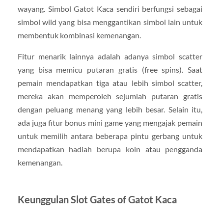
wayang. Simbol Gatot Kaca sendiri berfungsi sebagai
simbol wild yang bisa menggantikan simbol lain untuk
membentuk kombinasi kemenangan.
Fitur menarik lainnya adalah adanya simbol scatter
yang bisa memicu putaran gratis (free spins). Saat
pemain mendapatkan tiga atau lebih simbol scatter,
mereka akan memperoleh sejumlah putaran gratis
dengan peluang menang yang lebih besar. Selain itu,
ada juga fitur bonus mini game yang mengajak pemain
untuk memilih antara beberapa pintu gerbang untuk
mendapatkan hadiah berupa koin atau pengganda
kemenangan.
Keunggulan Slot Gates of Gatot Kaca