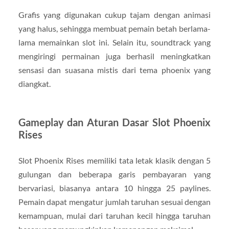
Grafis yang digunakan cukup tajam dengan animasi
yang halus, sehingga membuat pemain betah berlama-
lama memainkan slot ini. Selain itu, soundtrack yang
mengiringi permainan juga berhasil meningkatkan
sensasi dan suasana mistis dari tema phoenix yang
diangkat.
Gameplay dan Aturan Dasar Slot Phoenix
Rises
Slot Phoenix Rises memiliki tata letak klasik dengan 5
gulungan dan beberapa garis pembayaran yang
bervariasi, biasanya antara 10 hingga 25 paylines.
Pemain dapat mengatur jumlah taruhan sesuai dengan
kemampuan, mulai dari taruhan kecil hingga taruhan