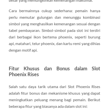
besar yang memungkinkan kemenangan maksimal.
Cara bermainnya cukup sederhana: pemain hanya
perlu memutar gulungan dan menunggu kombinasi
simbol yang menghasilkan kemenangan sesuai dengan
tabel pembayaran. Simbol-simbol pada slot ini terdiri
dari berbagai ikon bertema phoenix, seperti burung
api, matahari, telur phoenix, dan kartu remi yang dihias
dengan motif api.
Fitur Khusus dan Bonus dalam Slot
Phoenix Rises
Salah satu daya tarik utama dari Slot Phoenix Rises
adalah fitur bonus dan mekanisme khusus yang dapat
meningkatkan peluang menang bagi pemain. Berikut
beberapa fitur yang biasanya ada dalam slot ini: