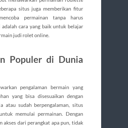
berapa situs juga memberikan fitur
encoba permainan tanpa harus
 adalah cara yang baik untuk belajar
ain judi rolet online.
an Populer di Dunia
nawarkan pengalaman bermain yang
uhan yang bisa disesuaikan dengan
a atau sudah berpengalaman, situs
i untuk memulai permainan. Dengan
n akses dari perangkat apa pun, tidak