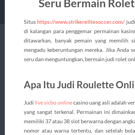
Seru Bermain Rolet
Situs
https://www.strikerelitesoccer.com/
judi
di kalangan para penggemar permainan kasi
ditawarkan, banyak pemain yang memilih si
mengadu keberuntungan mereka. Jika Anda s
seru dan menguntungkan, bermain judi rolet onli
Apa Itu Judi Roulette Onl
Judi
live sicbo online
casino uang asli
adalah ver
yang sangat terkenal. Permainan ini dimaink
memiliki 37 atau 38 slot berwarna dengan angk
nomor atau warna tertentu, dan setelah bola