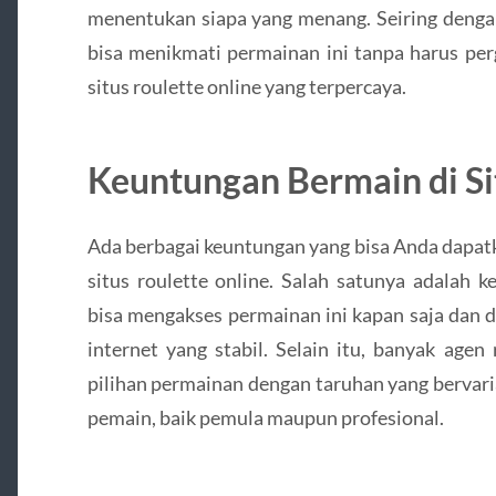
menentukan siapa yang menang. Seiring denga
bisa menikmati permainan ini tanpa harus perg
situs roulette online yang terpercaya.
Keuntungan Bermain di Si
Ada berbagai keuntungan yang bisa Anda dapatk
situs roulette online. Salah satunya adalah
bisa mengakses permainan ini kapan saja dan d
internet yang stabil. Selain itu, banyak age
pilihan permainan dengan taruhan yang bervari
pemain, baik pemula maupun profesional.