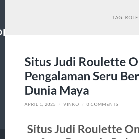
TAG:
ROLE
OM
Situs Judi Roulette O
Pengalaman Seru Ber
Dunia Maya
APRIL 1, 2025
/
VINKO
/
0 COMMENTS
Situs Judi Roulette O