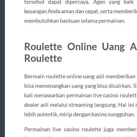
tersebut dapat dipercaya. Agen yang baik
keuangan Anda aman dan cepat, serta memberi
membutuhkan bantuan selama permainan.
Roulette Online Uang A
Roulette
Bermain roulette online uang asli memberikan 
bisa memenangkan uang yang bisa dicairkan. Si
kali menawarkan permainan live casino roulet
dealer asli melalui streaming langsung. Hal 
lebih autentik, mirip dengan kasino sungguhan.
Permainan live casino roulette juga member