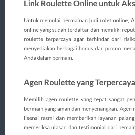
Link Roulette Online untuk A
Untuk memulai permainan judi rolet online, A
online yang sudah terdaftar dan memiliki reput
roulette terpercaya agar terhindar dari risik
menyediakan berbagai bonus dan promo mena
Anda dalam bermain.
Agen Roulette yang Terpercay
Memilih agen roulette yang tepat sangat p
bermain yang aman dan menyenangkan. Agen ro
lisensi resmi dan memberikan layanan pelang
memeriksa ulasan dan testimonial dari pemai