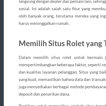
langsung dengan dealer dan pemain lain, sehin
sosial. Ini adalah salah satu fitur yang membu
oleh banyak orang, terutama mereka yang ing
harus meninggalkan rumah.
Memilih Situs Rolet yang 
Dalam memilih situs rolet untuk bermain j
mempertimbangkan beberapa faktor, seperti rep
dan kualitas layanan pelanggan. Situs yang ba
yang kuat, memastikan bahwa data dan transaksi
juga menyediakan berbagai metode pembayar
deposit dan penarikan dana.
Pastikan untuk memeriksa apakah situs ters