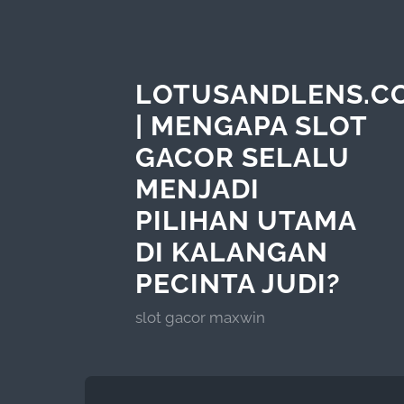
LOTUSANDLENS.C
| MENGAPA SLOT
GACOR SELALU
MENJADI
PILIHAN UTAMA
DI KALANGAN
PECINTA JUDI?
slot gacor maxwin