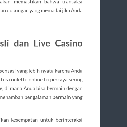
 akan memastikan bahwa transaksi
kan dukungan yang memadai jika Anda
sli dan Live Casino
sensasi yang lebih nyata karena Anda
tus roulette online terpercaya sering
te, di mana Anda bisa bermain dengan
ini menambah pengalaman bermain yang
ikan kesempatan untuk berinteraksi