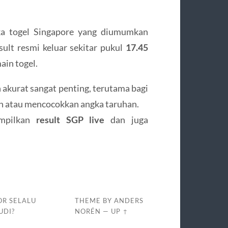
ka togel Singapore yang diumumkan
esult resmi keluar sekitar pukul
17.45
ain togel.
 akurat sangat penting, terutama bagi
n atau mencocokkan angka taruhan.
ampilkan
result SGP live
dan juga
OR SELALU
THEME BY
ANDERS
UDI?
NORÉN
—
UP ↑