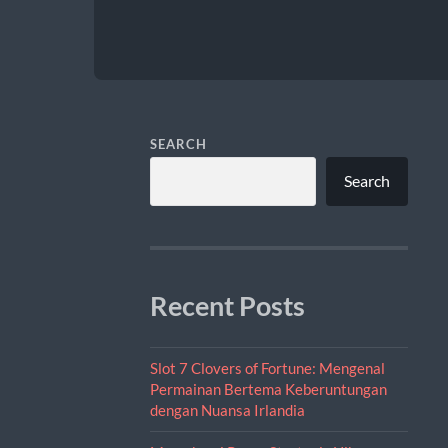
SEARCH
Search
Recent Posts
Slot 7 Clovers of Fortune: Mengenal
Permainan Bertema Keberuntungan
dengan Nuansa Irlandia