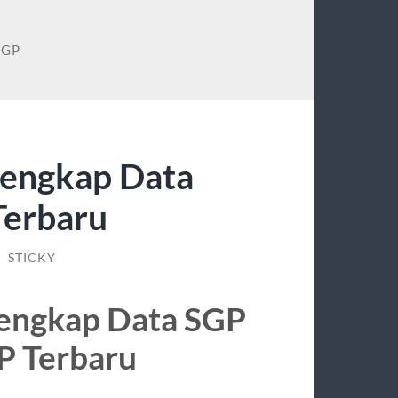
SGP
Lengkap Data
Terbaru
/
STICKY
Lengkap Data SGP
P Terbaru