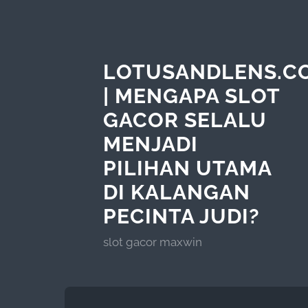
LOTUSANDLENS.C
| MENGAPA SLOT
GACOR SELALU
MENJADI
PILIHAN UTAMA
DI KALANGAN
PECINTA JUDI?
slot gacor maxwin