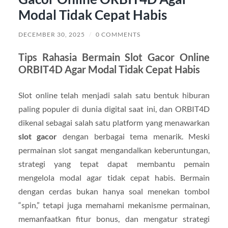
Modal Tidak Cepat Habis
DECEMBER 30, 2025
/
0 COMMENTS
Tips Rahasia Bermain Slot Gacor Online
ORBIT4D Agar Modal Tidak Cepat Habis
Slot online telah menjadi salah satu bentuk hiburan
paling populer di dunia digital saat ini, dan ORBIT4D
dikenal sebagai salah satu platform yang menawarkan
slot gacor
dengan berbagai tema menarik. Meski
permainan slot sangat mengandalkan keberuntungan,
strategi yang tepat dapat membantu pemain
mengelola modal agar tidak cepat habis. Bermain
dengan cerdas bukan hanya soal menekan tombol
“spin,” tetapi juga memahami mekanisme permainan,
memanfaatkan fitur bonus, dan mengatur strategi