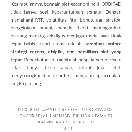
Kesimpulannya, bermain slot gacor online di ORBIT4D
tidak hanya soal keberuntungan semata. Dengan
memahami RTP, volatilitas, fitur bonus, dan strategi
pengelolaan modal, pemain dapat meningkatkan
peluang menang sekaligus menjaga modal agar tidak
cepat habis. Kunci utama adalah
kombinasi antara
strategi cerdas, disiplin, dan pemilihan slot yang
tepat
. Pendekatan ini membuat pengalaman bermain
tidak hanya lebih aman, tetapi juga lebih
menyenangkan dan berpotensi menguntungkan dalam
jangka panjang.
© 2026
LOTUSANDLENS.COM | MENGAPA SLOT
GACOR SELALU MENJADI PILIHAN UTAMA DI
KALANGAN PECINTA JUDI?
—
UP ↑