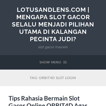
LOTUSANDLENS.COM |
MENGAPA SLOT GACOR
SELALU MENJADI PILIHAN
UTAMA DI KALANGAN
PECINTA JUDI?
slot gacor maxwin
SHOW MENU
TAG:
ORBIT4D SLOT LOGIN
Tips Rahasia Bermain Slot
Gacor Online ORBIT4D Agar