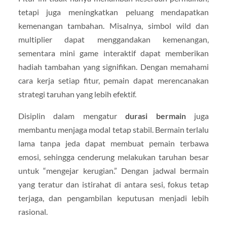
tetapi juga meningkatkan peluang mendapatkan
kemenangan tambahan. Misalnya, simbol wild dan
multiplier dapat menggandakan kemenangan,
sementara mini game interaktif dapat memberikan
hadiah tambahan yang signifikan. Dengan memahami
cara kerja setiap fitur, pemain dapat merencanakan
strategi taruhan yang lebih efektif.
Disiplin dalam mengatur
durasi bermain
juga
membantu menjaga modal tetap stabil. Bermain terlalu
lama tanpa jeda dapat membuat pemain terbawa
emosi, sehingga cenderung melakukan taruhan besar
untuk “mengejar kerugian.” Dengan jadwal bermain
yang teratur dan istirahat di antara sesi, fokus tetap
terjaga, dan pengambilan keputusan menjadi lebih
rasional.