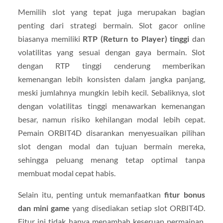
Memilih slot yang tepat juga merupakan bagian
penting dari strategi bermain. Slot gacor online
biasanya memiliki
RTP (Return to Player) tinggi
dan
volatilitas yang sesuai dengan gaya bermain. Slot
dengan RTP tinggi cenderung memberikan
kemenangan lebih konsisten dalam jangka panjang,
meski jumlahnya mungkin lebih kecil. Sebaliknya, slot
dengan volatilitas tinggi menawarkan kemenangan
besar, namun risiko kehilangan modal lebih cepat.
Pemain ORBIT4D disarankan menyesuaikan pilihan
slot dengan modal dan tujuan bermain mereka,
sehingga peluang menang tetap optimal tanpa
membuat modal cepat habis.
Selain itu, penting untuk memanfaatkan
fitur bonus
dan mini game
yang disediakan setiap slot ORBIT4D.
Fitur ini tidak hanya menambah keseruan permainan,