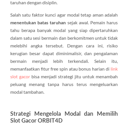
taruhan dengan disiplin.
Salah satu faktor kunci agar modal tetap aman adalah
menentukan batas taruhan
sejak awal. Pemain harus
tahu berapa banyak modal yang siap dipertaruhkan
dalam satu sesi bermain dan berkomitmen untuk tidak
melebihi angka tersebut. Dengan cara ini, risiko
kerugian besar dapat diminimalisir, dan pengalaman
bermain menjadi lebih terkendali. Selain itu,
memanfaatkan fitur free spin atau bonus harian di
link
slot gacor
bisa menjadi strategi jitu untuk menambah
peluang menang tanpa harus terus mengeluarkan
modal tambahan.
Strategi Mengelola Modal dan Memilih
Slot Gacor ORBIT4D