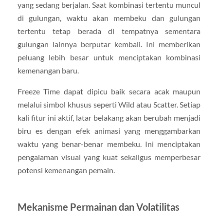
yang sedang berjalan. Saat kombinasi tertentu muncul
di gulungan, waktu akan membeku dan gulungan
tertentu tetap berada di tempatnya sementara
gulungan lainnya berputar kembali. Ini memberikan
peluang lebih besar untuk menciptakan kombinasi
kemenangan baru.
Freeze Time dapat dipicu baik secara acak maupun
melalui simbol khusus seperti Wild atau Scatter. Setiap
kali fitur ini aktif, latar belakang akan berubah menjadi
biru es dengan efek animasi yang menggambarkan
waktu yang benar-benar membeku. Ini menciptakan
pengalaman visual yang kuat sekaligus memperbesar
potensi kemenangan pemain.
Mekanisme Permainan dan Volatilitas