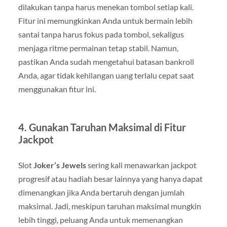
dilakukan tanpa harus menekan tombol setiap kali.
Fitur ini memungkinkan Anda untuk bermain lebih
santai tanpa harus fokus pada tombol, sekaligus
menjaga ritme permainan tetap stabil. Namun,
pastikan Anda sudah mengetahui batasan bankroll
Anda, agar tidak kehilangan uang terlalu cepat saat
menggunakan fitur ini.
4.
Gunakan Taruhan Maksimal di Fitur
Jackpot
Slot
Joker’s Jewels
sering kali menawarkan jackpot
progresif atau hadiah besar lainnya yang hanya dapat
dimenangkan jika Anda bertaruh dengan jumlah
maksimal. Jadi, meskipun taruhan maksimal mungkin
lebih tinggi, peluang Anda untuk memenangkan