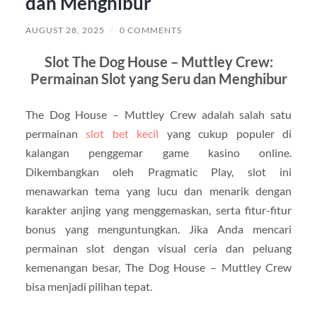
dan Menghibur
AUGUST 28, 2025
/
0 COMMENTS
Slot The Dog House – Muttley Crew:
Permainan Slot yang Seru dan Menghibur
The Dog House – Muttley Crew adalah salah satu
permainan
slot bet kecil
yang cukup populer di
kalangan penggemar game kasino online.
Dikembangkan oleh Pragmatic Play, slot ini
menawarkan tema yang lucu dan menarik dengan
karakter anjing yang menggemaskan, serta fitur-fitur
bonus yang menguntungkan. Jika Anda mencari
permainan slot dengan visual ceria dan peluang
kemenangan besar, The Dog House – Muttley Crew
bisa menjadi pilihan tepat.