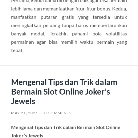
Pertama, kelola bankroll dengan baik agar bisa bermain
lebih lama dan memanfaatkan fitur-fitur bonus. Kedua,
manfaatkan putaran gratis yang tersedia untuk
meningkatkan peluang tanpa harus mempertaruhkan
banyak modal. Terakhir, pahami pola volatilitas
permainan agar bisa memilih waktu bermain yang
tepat.
Mengenal Tips dan Trik dalam
Bermain Slot Online Joker’s
Jewels
MAY 21, 2025
/
0 COMMENTS
Mengenal Tips dan Trik dalam Bermain Slot Online
Joker’s Jewels