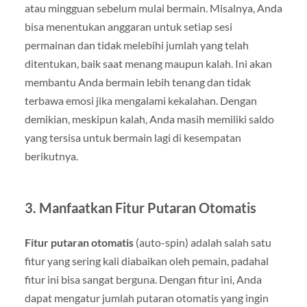
atau mingguan sebelum mulai bermain. Misalnya, Anda
bisa menentukan anggaran untuk setiap sesi
permainan dan tidak melebihi jumlah yang telah
ditentukan, baik saat menang maupun kalah. Ini akan
membantu Anda bermain lebih tenang dan tidak
terbawa emosi jika mengalami kekalahan. Dengan
demikian, meskipun kalah, Anda masih memiliki saldo
yang tersisa untuk bermain lagi di kesempatan
berikutnya.
3.
Manfaatkan Fitur Putaran Otomatis
Fitur putaran otomatis
(auto-spin) adalah salah satu
fitur yang sering kali diabaikan oleh pemain, padahal
fitur ini bisa sangat berguna. Dengan fitur ini, Anda
dapat mengatur jumlah putaran otomatis yang ingin