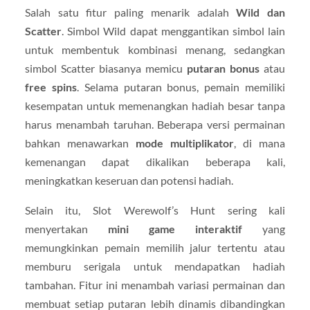
Salah satu fitur paling menarik adalah
Wild dan
Scatter
. Simbol Wild dapat menggantikan simbol lain
untuk membentuk kombinasi menang, sedangkan
simbol Scatter biasanya memicu
putaran bonus
atau
free spins
. Selama putaran bonus, pemain memiliki
kesempatan untuk memenangkan hadiah besar tanpa
harus menambah taruhan. Beberapa versi permainan
bahkan menawarkan
mode multiplikator
, di mana
kemenangan dapat dikalikan beberapa kali,
meningkatkan keseruan dan potensi hadiah.
Selain itu, Slot Werewolf’s Hunt sering kali
menyertakan
mini game interaktif
yang
memungkinkan pemain memilih jalur tertentu atau
memburu serigala untuk mendapatkan hadiah
tambahan. Fitur ini menambah variasi permainan dan
membuat setiap putaran lebih dinamis dibandingkan