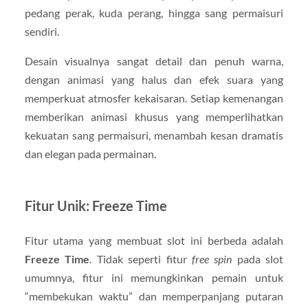
pedang perak, kuda perang, hingga sang permaisuri
sendiri.
Desain visualnya sangat detail dan penuh warna,
dengan animasi yang halus dan efek suara yang
memperkuat atmosfer kekaisaran. Setiap kemenangan
memberikan animasi khusus yang memperlihatkan
kekuatan sang permaisuri, menambah kesan dramatis
dan elegan pada permainan.
Fitur Unik: Freeze Time
Fitur utama yang membuat slot ini berbeda adalah
Freeze Time
. Tidak seperti fitur
free spin
pada slot
umumnya, fitur ini memungkinkan pemain untuk
“membekukan waktu” dan memperpanjang putaran