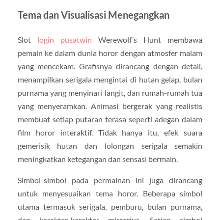
Tema dan Visualisasi Menegangkan
Slot
login pusatwin
Werewolf’s Hunt membawa
pemain ke dalam dunia horor dengan atmosfer malam
yang mencekam. Grafisnya dirancang dengan detail,
menampilkan serigala mengintai di hutan gelap, bulan
purnama yang menyinari langit, dan rumah-rumah tua
yang menyeramkan. Animasi bergerak yang realistis
membuat setiap putaran terasa seperti adegan dalam
film horor interaktif. Tidak hanya itu, efek suara
gemerisik hutan dan lolongan serigala semakin
meningkatkan ketegangan dan sensasi bermain.
Simbol-simbol pada permainan ini juga dirancang
untuk menyesuaikan tema horor. Beberapa simbol
utama termasuk serigala, pemburu, bulan purnama,
dan karakter-karakter misterius. Setiap simbol