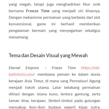
yang megah, tetapi juga menghadirkan fitur unik
bernama
Freeze Time
yang menjadi ciri khasnya.
Dengan mekanisme permainan yang berbeda dari slot
konvensional, game ini berhasil memberikan
pengalaman bermain yang menyegarkan sekaligus
menantang.
Tema dan Desain Visual yang Mewah
Eternal Empress – Freeze Time
https://old-
ballintotis.com/
membawa pemain ke dalam dunia
kerajaan Asia Timur, di mana sang Permaisuri Agung
menjadi tokoh utama. Latar belakang permainan
dihiasi dengan istana kuno, lentera gantung, serta
taman khas kerajaan. Simbol-simbol pada gulungan
mencakup ikon-ikon budaya seperti kipas sutra,