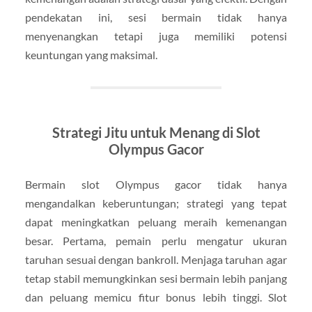
pendekatan ini, sesi bermain tidak hanya
menyenangkan tetapi juga memiliki potensi
keuntungan yang maksimal.
Strategi Jitu untuk Menang di Slot
Olympus Gacor
Bermain slot Olympus gacor tidak hanya
mengandalkan keberuntungan; strategi yang tepat
dapat meningkatkan peluang meraih kemenangan
besar. Pertama, pemain perlu mengatur ukuran
taruhan sesuai dengan bankroll. Menjaga taruhan agar
tetap stabil memungkinkan sesi bermain lebih panjang
dan peluang memicu fitur bonus lebih tinggi. Slot