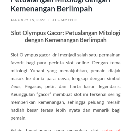
Kemenangan Berlimpah
JANUARY 15, 2026
/
0 COMMENTS
Slot Olympus Gacor: Petualangan Mitologi
dengan Kemenangan Berlimpah
Slot Olympus gacor kini menjadi salah satu permainan
favorit bagi para pecinta slot online. Dengan tema
mitologi Yunani yang menakjubkan, pemain diajak
masuk ke dunia para dewa, lengkap dengan simbol
Zeus, Pegasus, petir, dan harta karun legendaris.
Keunggulan “gacor” membuat slot ini terkenal sering
memberikan kemenangan, sehingga peluang meraih
hadiah besar terasa lebih nyata dan menarik bagi
pemain.
Selain tampilannya yang memukau, slot
gates of