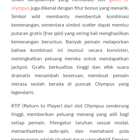
olympus
juga dikenal dengan fitur bonus yang menarik.
Simbol
wild
membantu membentuk kombinasi
kemenangan, sementara simbol
scatter
dapat memicu
putaran gratis (
free spin
) yang sering kali menghasilkan
kemenangan beruntun. Banyak pemain melaporkan
bahwa kombinasi ini muncul secara konsisten,
meningkatkan peluang mereka untuk mendapatkan
jackpot. Grafis berkualitas tinggi dan efek suara
dramatis menambah keseruan, membuat pemain
merasa seolah berada di puncak Olympus yang
legendaris.
RTP (Return to Player) dari slot Olympus cenderung
tinggi, memberikan peluang menang yang adil bagi
setiap pemain. Mengatur taruhan sesuai modal,
memanfaatkan
auto-spin
, dan memahami pola
kemenangan adalah strategi dasar yang efektif. Dengan