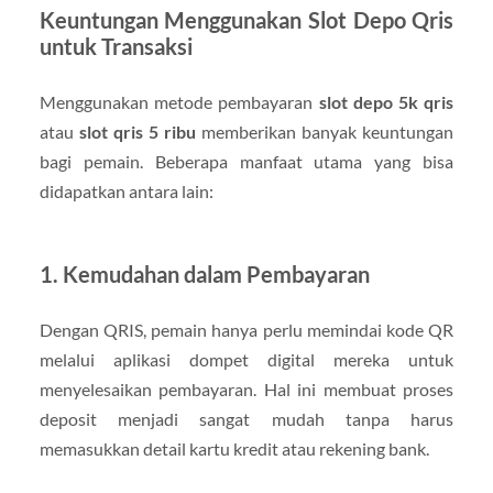
Keuntungan Menggunakan Slot Depo Qris
untuk Transaksi
Menggunakan metode pembayaran
slot depo 5k qris
atau
slot qris 5 ribu
memberikan banyak keuntungan
bagi pemain. Beberapa manfaat utama yang bisa
didapatkan antara lain:
1.
Kemudahan dalam Pembayaran
Dengan QRIS, pemain hanya perlu memindai kode QR
melalui aplikasi dompet digital mereka untuk
menyelesaikan pembayaran. Hal ini membuat proses
deposit menjadi sangat mudah tanpa harus
memasukkan detail kartu kredit atau rekening bank.