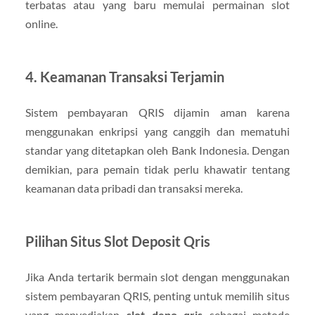
terbatas atau yang baru memulai permainan slot
online.
4.
Keamanan Transaksi Terjamin
Sistem pembayaran QRIS dijamin aman karena
menggunakan enkripsi yang canggih dan mematuhi
standar yang ditetapkan oleh Bank Indonesia. Dengan
demikian, para pemain tidak perlu khawatir tentang
keamanan data pribadi dan transaksi mereka.
Pilihan Situs Slot Deposit Qris
Jika Anda tertarik bermain slot dengan menggunakan
sistem pembayaran QRIS, penting untuk memilih situs
yang menyediakan
slot depo qris
sebagai metode