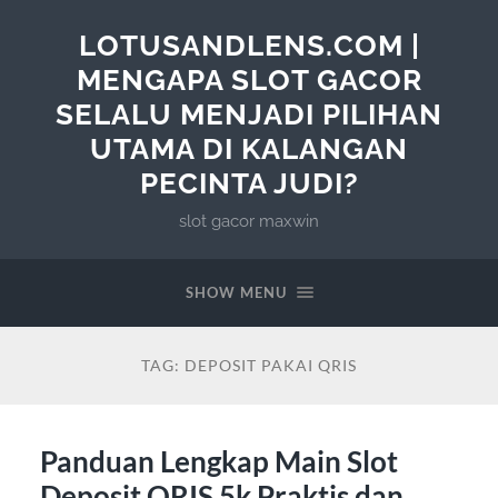
LOTUSANDLENS.COM |
MENGAPA SLOT GACOR
SELALU MENJADI PILIHAN
UTAMA DI KALANGAN
PECINTA JUDI?
slot gacor maxwin
SHOW MENU
TAG:
DEPOSIT PAKAI QRIS
Panduan Lengkap Main Slot
Deposit QRIS 5k Praktis dan