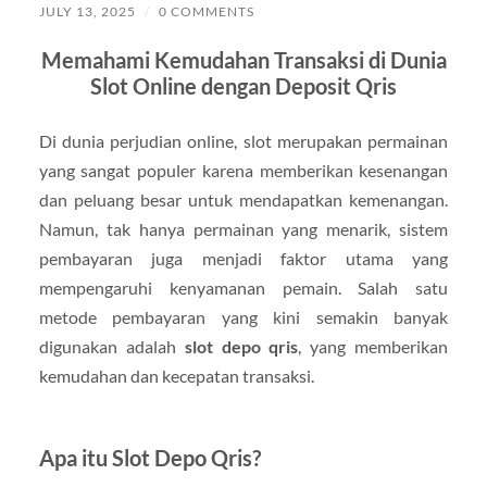
JULY 13, 2025
/
0 COMMENTS
Memahami Kemudahan Transaksi di Dunia
Slot Online dengan Deposit Qris
Di dunia perjudian online, slot merupakan permainan
yang sangat populer karena memberikan kesenangan
dan peluang besar untuk mendapatkan kemenangan.
Namun, tak hanya permainan yang menarik, sistem
pembayaran juga menjadi faktor utama yang
mempengaruhi kenyamanan pemain. Salah satu
metode pembayaran yang kini semakin banyak
digunakan adalah
slot depo qris
, yang memberikan
kemudahan dan kecepatan transaksi.
Apa itu Slot Depo Qris?