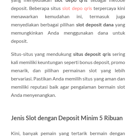
deposit. Beberapa situs
slot depo qris
terpercaya kini
menawarkan kemudahan ini, termasuk juga
menyediakan berbagai pilihan
slot deposit dana
yang
memungkinkan Anda menggunakan dana untuk
deposit.
Situs-situs yang mendukung
situs deposit qris
sering
kali memiliki keuntungan seperti bonus deposit, promo
menarik, dan pilihan permainan slot yang lebih
bervariasi. Pastikan Anda memilih situs yang aman dan
memiliki reputasi baik agar pengalaman bermain slot
Anda menyenangkan.
Jenis Slot dengan Deposit Minim 5 Ribuan
Kini, banyak pemain yang tertarik bermain dengan