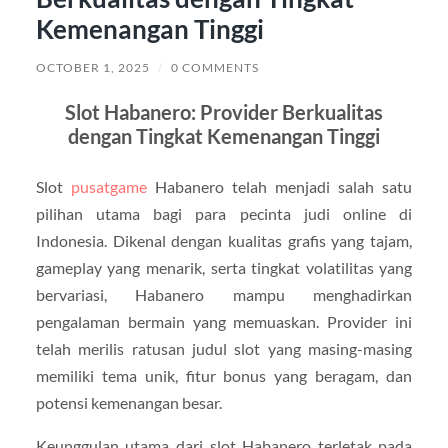
Kemenangan Tinggi
OCTOBER 1, 2025
/
0 COMMENTS
Slot Habanero: Provider Berkualitas
dengan Tingkat Kemenangan Tinggi
Slot
pusatgame
Habanero telah menjadi salah satu
pilihan utama bagi para pecinta judi online di
Indonesia. Dikenal dengan kualitas grafis yang tajam,
gameplay yang menarik, serta tingkat volatilitas yang
bervariasi, Habanero mampu menghadirkan
pengalaman bermain yang memuaskan. Provider ini
telah merilis ratusan judul slot yang masing-masing
memiliki tema unik, fitur bonus yang beragam, dan
potensi kemenangan besar.
Keunggulan utama dari slot Habanero terletak pada