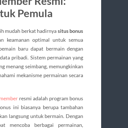
Member Resmi:
ntuk Pemula
ebih mudah berkat hadirnya
situs bonus
kan keamanan optimal untuk semua
a pemain baru dapat bermain dengan
data pribadi. Sistem permainan yang
uang menang seimbang, memungkinkan
emahami mekanisme permainan secara
 member
resmi adalah program bonus
Bonus ini biasanya berupa tambahan
nakan langsung untuk bermain. Dengan
at mencoba berbagai permainan,