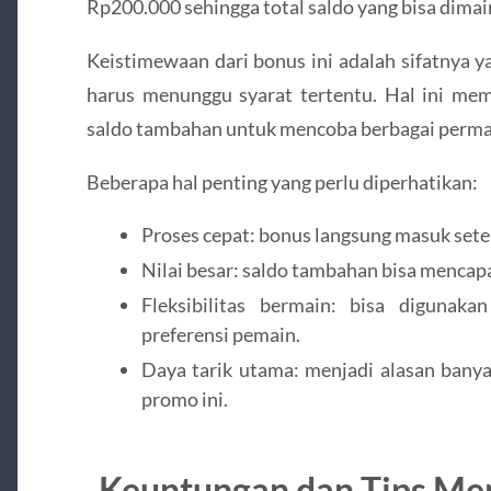
Rp200.000 sehingga total saldo yang bisa dima
Keistimewaan dari bonus ini adalah sifatnya y
harus menunggu syarat tertentu. Hal ini me
saldo tambahan untuk mencoba berbagai permai
Beberapa hal penting yang perlu diperhatikan:
Proses cepat: bonus langsung masuk sete
Nilai besar: saldo tambahan bisa mencap
Fleksibilitas bermain: bisa digunaka
preferensi pemain.
Daya tarik utama: menjadi alasan bany
promo ini.
Keuntungan dan Tips M