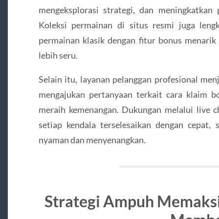
mengeksplorasi strategi, dan meningkatkan 
Koleksi permainan di situs resmi juga leng
permainan klasik dengan fitur bonus menar
lebih seru.
Selain itu, layanan pelanggan profesional men
mengajukan pertanyaan terkait cara klaim bo
meraih kemenangan. Dukungan melalui live ch
setiap kendala terselesaikan dengan cepat,
nyaman dan menyenangkan.
Strategi Ampuh Memaks