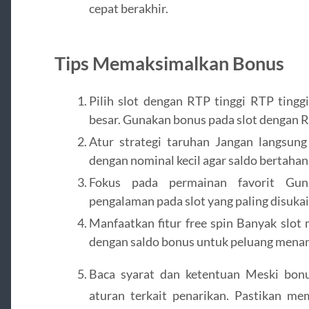
cepat berakhir.
Tips Memaksimalkan Bonus
Pilih slot dengan RTP tinggi RTP tingg
besar. Gunakan bonus pada slot dengan R
Atur strategi taruhan Jangan langsun
dengan nominal kecil agar saldo bertahan
Fokus pada permainan favorit Gu
pengalaman pada slot yang paling disukai
Manfaatkan fitur free spin Banyak slot
dengan saldo bonus untuk peluang menang
Baca syarat dan ketentuan Meski bonu
aturan terkait penarikan. Pastikan m