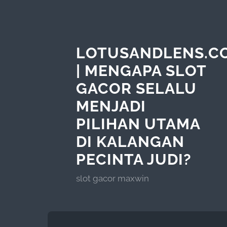
LOTUSANDLENS.C
| MENGAPA SLOT
GACOR SELALU
MENJADI
PILIHAN UTAMA
DI KALANGAN
PECINTA JUDI?
slot gacor maxwin