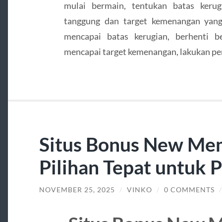
mulai bermain, tentukan batas keru
tanggung dan target kemenangan yang i
mencapai batas kerugian, berhenti b
mencapai target kemenangan, lakukan pen
Situs Bonus New Me
Pilihan Tepat untuk 
NOVEMBER 25, 2025
/
VINKO
/
0 COMMENTS