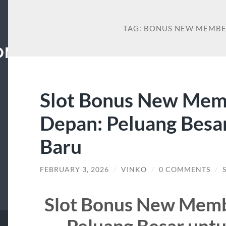
TAG:
BONUS NEW MEMBER
OM
Slot Bonus New Mem
Depan: Peluang Besa
Baru
FEBRUARY 3, 2026
/
VINKO
/
0 COMMENTS
/
Slot Bonus New Memb
Peluang Besar unt