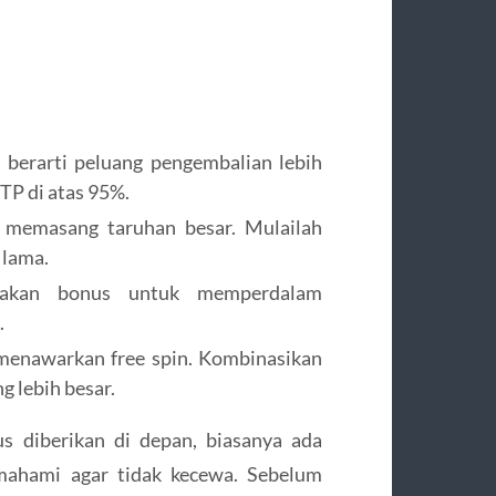
i berarti peluang pengembalian lebih
TP di atas 95%.
g memasang taruhan besar. Mulailah
 lama.
nakan bonus untuk memperdalam
.
 menawarkan free spin. Kombinasikan
 lebih besar.
s diberikan di depan, biasanya ada
emahami agar tidak kecewa. Sebelum