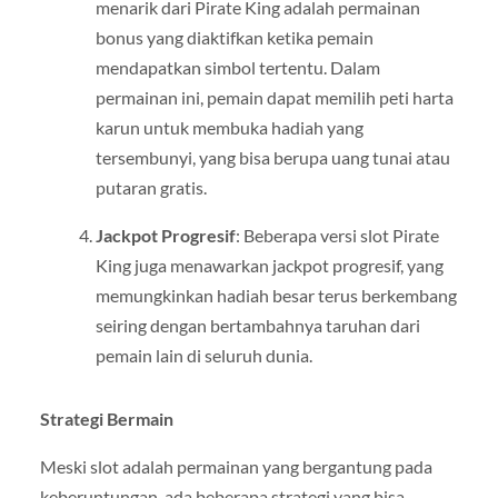
menarik dari Pirate King adalah permainan
bonus yang diaktifkan ketika pemain
mendapatkan simbol tertentu. Dalam
permainan ini, pemain dapat memilih peti harta
karun untuk membuka hadiah yang
tersembunyi, yang bisa berupa uang tunai atau
putaran gratis.
Jackpot Progresif
: Beberapa versi slot Pirate
King juga menawarkan jackpot progresif, yang
memungkinkan hadiah besar terus berkembang
seiring dengan bertambahnya taruhan dari
pemain lain di seluruh dunia.
Strategi Bermain
Meski slot adalah permainan yang bergantung pada
keberuntungan, ada beberapa strategi yang bisa