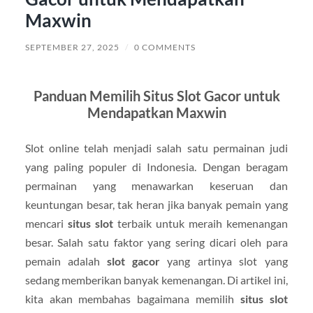
Maxwin
SEPTEMBER 27, 2025
/
0 COMMENTS
Panduan Memilih Situs Slot Gacor untuk
Mendapatkan Maxwin
Slot online telah menjadi salah satu permainan judi
yang paling populer di Indonesia. Dengan beragam
permainan yang menawarkan keseruan dan
keuntungan besar, tak heran jika banyak pemain yang
mencari
situs slot
terbaik untuk meraih kemenangan
besar. Salah satu faktor yang sering dicari oleh para
pemain adalah
slot gacor
yang artinya slot yang
sedang memberikan banyak kemenangan. Di artikel ini,
kita akan membahas bagaimana memilih
situs slot