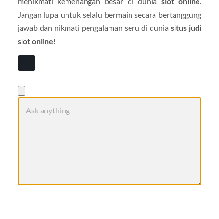
menikmati kemenangan besar di dunia
slot online
.
Jangan lupa untuk selalu bermain secara bertanggung
jawab dan nikmati pengalaman seru di dunia
situs judi
slot online
!