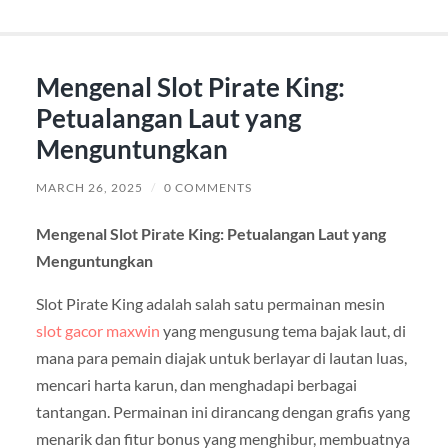
Mengenal Slot Pirate King:
Petualangan Laut yang
Menguntungkan
MARCH 26, 2025
/
0 COMMENTS
Mengenal Slot Pirate King: Petualangan Laut yang
Menguntungkan
Slot Pirate King adalah salah satu permainan mesin
slot gacor maxwin
yang mengusung tema bajak laut, di
mana para pemain diajak untuk berlayar di lautan luas,
mencari harta karun, dan menghadapi berbagai
tantangan. Permainan ini dirancang dengan grafis yang
menarik dan fitur bonus yang menghibur, membuatnya