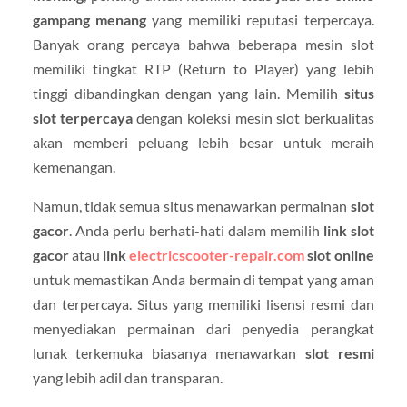
gampang menang
yang memiliki reputasi terpercaya.
Banyak orang percaya bahwa beberapa mesin slot
memiliki tingkat RTP (Return to Player) yang lebih
tinggi dibandingkan dengan yang lain. Memilih
situs
slot terpercaya
dengan koleksi mesin slot berkualitas
akan memberi peluang lebih besar untuk meraih
kemenangan.
Namun, tidak semua situs menawarkan permainan
slot
gacor
. Anda perlu berhati-hati dalam memilih
link slot
gacor
atau
link
electricscooter-repair.com
slot online
untuk memastikan Anda bermain di tempat yang aman
dan terpercaya. Situs yang memiliki lisensi resmi dan
menyediakan permainan dari penyedia perangkat
lunak terkemuka biasanya menawarkan
slot resmi
yang lebih adil dan transparan.