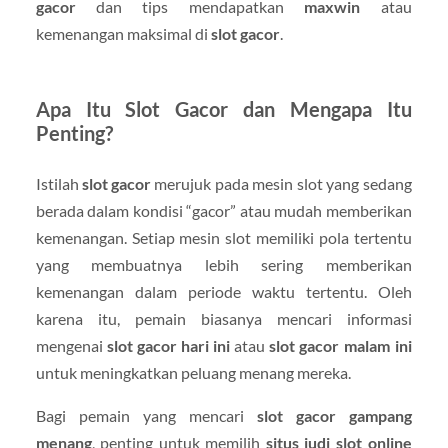
gacor
dan tips mendapatkan
maxwin
atau
kemenangan maksimal di
slot gacor
.
Apa Itu Slot Gacor dan Mengapa Itu
Penting?
Istilah
slot gacor
merujuk pada mesin slot yang sedang
berada dalam kondisi “gacor” atau mudah memberikan
kemenangan. Setiap mesin slot memiliki pola tertentu
yang membuatnya lebih sering memberikan
kemenangan dalam periode waktu tertentu. Oleh
karena itu, pemain biasanya mencari informasi
mengenai
slot gacor hari ini
atau
slot gacor malam ini
untuk meningkatkan peluang menang mereka.
Bagi pemain yang mencari
slot gacor gampang
menang
, penting untuk memilih
situs judi slot online