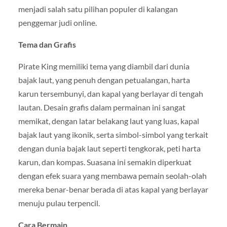
menjadi salah satu pilihan populer di kalangan
penggemar judi online.
Tema dan Grafis
Pirate King memiliki tema yang diambil dari dunia
bajak laut, yang penuh dengan petualangan, harta
karun tersembunyi, dan kapal yang berlayar di tengah
lautan. Desain grafis dalam permainan ini sangat
memikat, dengan latar belakang laut yang luas, kapal
bajak laut yang ikonik, serta simbol-simbol yang terkait
dengan dunia bajak laut seperti tengkorak, peti harta
karun, dan kompas. Suasana ini semakin diperkuat
dengan efek suara yang membawa pemain seolah-olah
mereka benar-benar berada di atas kapal yang berlayar
menuju pulau terpencil.
Cara Bermain