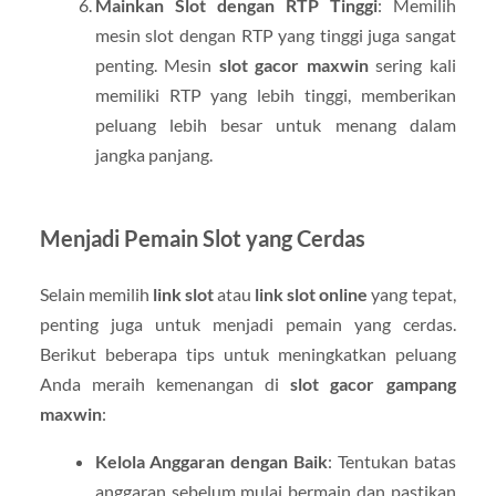
Mainkan Slot dengan RTP Tinggi
: Memilih
mesin slot dengan RTP yang tinggi juga sangat
penting. Mesin
slot gacor maxwin
sering kali
memiliki RTP yang lebih tinggi, memberikan
peluang lebih besar untuk menang dalam
jangka panjang.
Menjadi Pemain Slot yang Cerdas
Selain memilih
link slot
atau
link slot online
yang tepat,
penting juga untuk menjadi pemain yang cerdas.
Berikut beberapa tips untuk meningkatkan peluang
Anda meraih kemenangan di
slot gacor gampang
maxwin
:
Kelola Anggaran dengan Baik
: Tentukan batas
anggaran sebelum mulai bermain dan pastikan